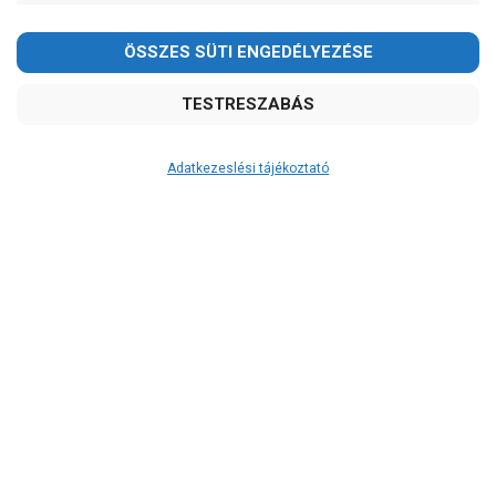
Ár
-
OK
Garancia, javítás
Adatkezeslési tájékoztató
1 év garancia
2 év garancia
2+1 év garancia
3 év garancia
Kedves Vásárlóink!
2026.08.08-án szombaton a munkanap ellenére is ZÁRVA
A szivattyusbolt.hu
extra
szerviz szolgáltatásai
TARTUNK!
(garanciális időn túl is)
Megértésüket és türelmüket köszönjük!
Garanciális márkaszerviz
Alkatrészellátás
email: raukerkft@gmail.com
Szerviz, javítás
Szállítás