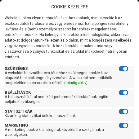
COOKIE KEZELÉSE
0
Weboldalunkon olyan technológiákat használunk, mint a cookie-k az
Kategóriák
Főoldal
Szivattyú
Szennyezett vízszivattyú
eszközadatok tárolására és/vagy eléréséhez. Ezt a böngészési élmény
Acquaer szennyezett vízszivattyú
javítása és a (nem) személyre szabott hirdetések megjelenítése
Általános információk
érdekében tesszük. Ha beleegyezik ezekbe a technológiákba, akkor olyan
Acquaer szennyezett
adatokat dolgozhatunk fel ezen az oldalon, mint a böngészési viselkedés
vagy az egyedi azonosítók. A hozzájárulás elmulasztása vagy
Szolgáltatásaink
vízszivattyú
visszavonása bizonyos funkciókat és az oldal működését hátrányosan
érintheti.
Kapcsolat
SZÜKSÉGES
A weboldal használhatóvá tételéhez szükséges cookie-k az
Szűrés
alapvető funkciók engedélyezésével. A weboldal nem működik
megfelelően ezen cookie-k nélkül.
(mindig aktív)
Gyors szűrők
BEÁLLÍTÁSOK
A felhasználó által nem kért preferenciák tárolásának legitim
céljához szükséges.
Raktáron
STATISZTIKÁK
Ingyenes szállítás
Kizárólag statisztikai célokra használunk.
Gyártók
MARKETING
A marketing cookie-k a látogatók követésére szolgálnak a
webhelyeken.
Acquaer