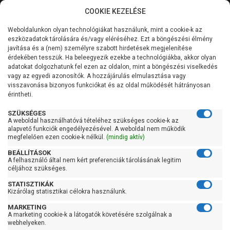
COOKIE KEZELÉSE
0
Weboldalunkon olyan technológiákat használunk, mint a cookie-k az
Kategóriák
Főoldal
Szivattyú
Búvárszivattyú csőkút szivattyú
eszközadatok tárolására és/vagy eléréséhez. Ezt a böngészési élmény
Búvárszivattyú csőkút szivattyú 30 liter/percig
javítása és a (nem) személyre szabott hirdetések megjelenítése
Általános információk
érdekében tesszük. Ha beleegyezik ezekbe a technológiákba, akkor olyan
Búvárszivattyú csőkút
adatokat dolgozhatunk fel ezen az oldalon, mint a böngészési viselkedés
vagy az egyedi azonosítók. A hozzájárulás elmulasztása vagy
Szolgáltatásaink
szivattyú 30 liter/percig
visszavonása bizonyos funkciókat és az oldal működését hátrányosan
érintheti.
Kapcsolat
SZÜKSÉGES
A weboldal használhatóvá tételéhez szükséges cookie-k az
Szűrés
alapvető funkciók engedélyezésével. A weboldal nem működik
megfelelően ezen cookie-k nélkül.
(mindig aktív)
Gyors szűrők
BEÁLLÍTÁSOK
A felhasználó által nem kért preferenciák tárolásának legitim
céljához szükséges.
Raktáron
STATISZTIKÁK
Ingyenes szállítás
Kizárólag statisztikai célokra használunk.
Gyártók
MARKETING
A marketing cookie-k a látogatók követésére szolgálnak a
webhelyeken.
Calpeda