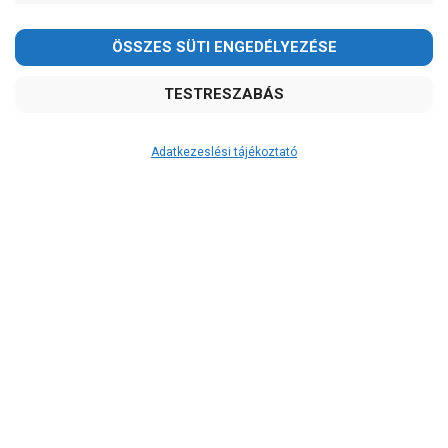
Dynatech
Frog
Grundfos
Pedrollo
Ár
Adatkezeslési tájékoztató
-
OK
Garancia, javítás
1 év garancia
2 év garancia
Kedves Vásárlóink!
2+1 év garancia
3 év garancia
2026.08.08-án szombaton a munkanap ellenére is ZÁRVA
TARTUNK!
Megértésüket és türelmüket köszönjük!
A szivattyusbolt.hu
extra
szerviz szolgáltatásai
(garanciális időn túl is)
email: raukerkft@gmail.com
Garanciális márkaszerviz