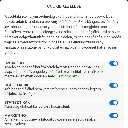
COOKIE KEZELÉSE
0
Weboldalunkon olyan technológiákat használunk, mint a cookie-k az
Kategóriák
Főoldal
Szivattyú
Centrifugál szivattyú
eszközadatok tárolására és/vagy eléréséhez. Ezt a böngészési élmény
Aquastrong centrifugál szivattyú
javítása és a (nem) személyre szabott hirdetések megjelenítése
Általános információk
érdekében tesszük. Ha beleegyezik ezekbe a technológiákba, akkor olyan
Aquastrong centrifugál
adatokat dolgozhatunk fel ezen az oldalon, mint a böngészési viselkedés
vagy az egyedi azonosítók. A hozzájárulás elmulasztása vagy
Szolgáltatásaink
szivattyú
visszavonása bizonyos funkciókat és az oldal működését hátrányosan
érintheti.
Kapcsolat
SZÜKSÉGES
A weboldal használhatóvá tételéhez szükséges cookie-k az
Szűrés
alapvető funkciók engedélyezésével. A weboldal nem működik
megfelelően ezen cookie-k nélkül.
(mindig aktív)
Gyors szűrők
BEÁLLÍTÁSOK
A felhasználó által nem kért preferenciák tárolásának legitim
céljához szükséges.
Raktáron
STATISZTIKÁK
Ingyenes szállítás
Kizárólag statisztikai célokra használunk.
Gyártók
MARKETING
A marketing cookie-k a látogatók követésére szolgálnak a
webhelyeken.
Aquastrong