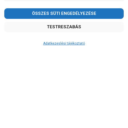
-
OK
Garancia, javítás
1 év garancia
2 év garancia
Adatkezeslési tájékoztató
2+1 év garancia
3 év garancia
A szivattyusbolt.hu
extra
szerviz szolgáltatásai
(garanciális időn túl is)
Garanciális márkaszerviz
Alkatrészellátás
Szerviz, javítás
Szállítás
RAKTÁRON!
szállítás: 2-3 munkanap