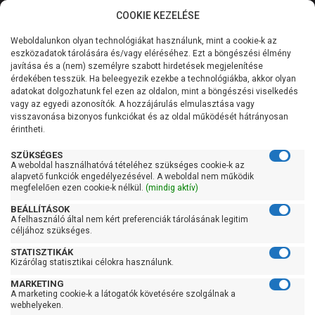
COOKIE KEZELÉSE
0
Weboldalunkon olyan technológiákat használunk, mint a cookie-k az
Kategóriák
Főoldal
Szivattyú kiegészítő
Nyomásmérő óra
eszközadatok tárolására és/vagy eléréséhez. Ezt a böngészési élmény
javítása és a (nem) személyre szabott hirdetések megjelenítése
Általános információk
érdekében tesszük. Ha beleegyezik ezekbe a technológiákba, akkor olyan
Nyomásmérő óra
adatokat dolgozhatunk fel ezen az oldalon, mint a böngészési viselkedés
vagy az egyedi azonosítók. A hozzájárulás elmulasztása vagy
Szolgáltatásaink
visszavonása bizonyos funkciókat és az oldal működését hátrányosan
érintheti.
Szűrés
Kapcsolat
SZÜKSÉGES
A weboldal használhatóvá tételéhez szükséges cookie-k az
Gyors szűrők
alapvető funkciók engedélyezésével. A weboldal nem működik
megfelelően ezen cookie-k nélkül.
(mindig aktív)
Raktáron
BEÁLLÍTÁSOK
Ingyenes szállítás
A felhasználó által nem kért preferenciák tárolásának legitim
céljához szükséges.
Gyártók
STATISZTIKÁK
Kizárólag statisztikai célokra használunk.
Italtecnika
MARKETING
A marketing cookie-k a látogatók követésére szolgálnak a
Ár
webhelyeken.