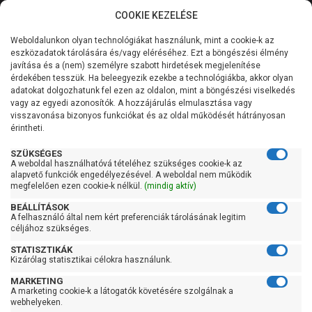
COOKIE KEZELÉSE
0
Weboldalunkon olyan technológiákat használunk, mint a cookie-k az
Kategóriák
Főoldal
Szivattyú gyártó szerint
Foras szivattyú
eszközadatok tárolására és/vagy eléréséhez. Ezt a böngészési élmény
Foras DB
javítása és a (nem) személyre szabott hirdetések megjelenítése
Általános információk
érdekében tesszük. Ha beleegyezik ezekbe a technológiákba, akkor olyan
Foras DB
adatokat dolgozhatunk fel ezen az oldalon, mint a böngészési viselkedés
vagy az egyedi azonosítók. A hozzájárulás elmulasztása vagy
Szolgáltatásaink
visszavonása bizonyos funkciókat és az oldal működését hátrányosan
érintheti.
Kapcsolat
Szűrés
SZÜKSÉGES
A weboldal használhatóvá tételéhez szükséges cookie-k az
alapvető funkciók engedélyezésével. A weboldal nem működik
Gyors szűrők
megfelelően ezen cookie-k nélkül.
(mindig aktív)
BEÁLLÍTÁSOK
Raktáron
A felhasználó által nem kért preferenciák tárolásának legitim
Ingyenes szállítás
céljához szükséges.
STATISZTIKÁK
Gyártók
Kizárólag statisztikai célokra használunk.
MARKETING
Foras
A marketing cookie-k a látogatók követésére szolgálnak a
webhelyeken.
Ár