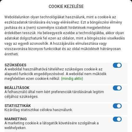
COOKIE KEZELÉSE
0
Weboldalunkon olyan technológiákat használunk, mint a cookie-k az
Kategóriák
Főoldal
Szivattyú gyártó szerint
Pedrollo szivattyú
eszközadatok tárolására és/vagy eléréséhez. Ezt a böngészési élmény
Pedrollo HT, HT-PRO
javítása és a (nem) személyre szabott hirdetések megjelenítése
Általános információk
érdekében tesszük. Ha beleegyezik ezekbe a technológiákba, akkor olyan
Pedrollo HT, HT-PRO
adatokat dolgozhatunk fel ezen az oldalon, mint a böngészési viselkedés
vagy az egyedi azonosítók. A hozzájárulás elmulasztása vagy
Szolgáltatásaink
visszavonása bizonyos funkciókat és az oldal működését hátrányosan
érintheti.
Kapcsolat
Szűrés
SZÜKSÉGES
A weboldal használhatóvá tételéhez szükséges cookie-k az
alapvető funkciók engedélyezésével. A weboldal nem működik
Gyors szűrők
megfelelően ezen cookie-k nélkül.
(mindig aktív)
BEÁLLÍTÁSOK
Raktáron
A felhasználó által nem kért preferenciák tárolásának legitim
Ingyenes szállítás
céljához szükséges.
STATISZTIKÁK
Gyártók
Kizárólag statisztikai célokra használunk.
MARKETING
Pedrollo
A marketing cookie-k a látogatók követésére szolgálnak a
webhelyeken.
Ár