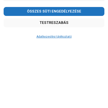
Aqualift
Calpeda
Dynatech
Einhell
Elpumps
Frog
Grundfos
Adatkezeslési tájékoztató
Ibo
IPro
Jiadi szivattyú
Leo
NERO
Pedrollo
PST Technology
Ár
-
OK
Garancia, javítás