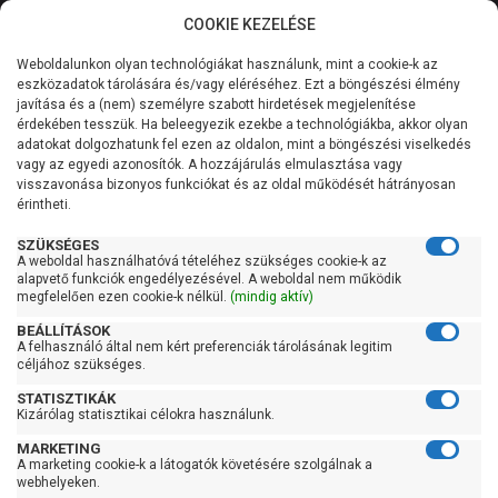
COOKIE KEZELÉSE
0
Weboldalunkon olyan technológiákat használunk, mint a cookie-k az
Kategóriák
Főoldal
Szivattyú
Búvárszivattyú csőkút szivattyú
eszközadatok tárolására és/vagy eléréséhez. Ezt a böngészési élmény
javítása és a (nem) személyre szabott hirdetések megjelenítése
Általános információk
érdekében tesszük. Ha beleegyezik ezekbe a technológiákba, akkor olyan
Búvárszivattyú csőkút
adatokat dolgozhatunk fel ezen az oldalon, mint a böngészési viselkedés
vagy az egyedi azonosítók. A hozzájárulás elmulasztása vagy
szivattyú
Szolgáltatásaink
visszavonása bizonyos funkciókat és az oldal működését hátrányosan
érintheti.
Kapcsolat
SZÜKSÉGES
Szűrés
A weboldal használhatóvá tételéhez szükséges cookie-k az
alapvető funkciók engedélyezésével. A weboldal nem működik
megfelelően ezen cookie-k nélkül.
(mindig aktív)
Gyors szűrők
BEÁLLÍTÁSOK
A felhasználó által nem kért preferenciák tárolásának legitim
Raktáron
céljához szükséges.
Ingyenes szállítás
STATISZTIKÁK
Kizárólag statisztikai célokra használunk.
Gyártók
MARKETING
A marketing cookie-k a látogatók követésére szolgálnak a
AL-KO
webhelyeken.