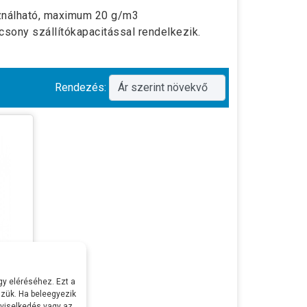
nálható, maximum 20 g/m3
csony szállítókapacitással rendelkezik.
Rendezés:
y eléréséhez. Ezt a
zük. Ha beleegyezik
 viselkedés vagy az