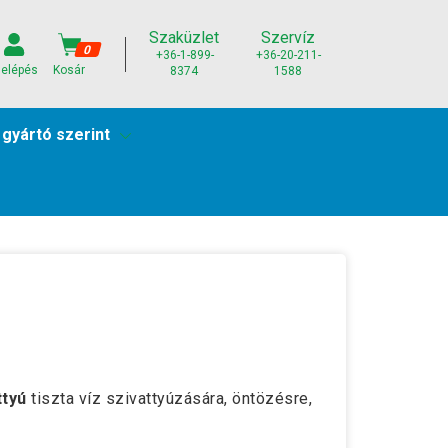
Szaküzlet
Szervíz
0
+36-1-899-
+36-20-211-
elépés
Kosár
8374
1588
 gyártó szerint
ttyú
tiszta víz szivattyúzására, öntözésre,