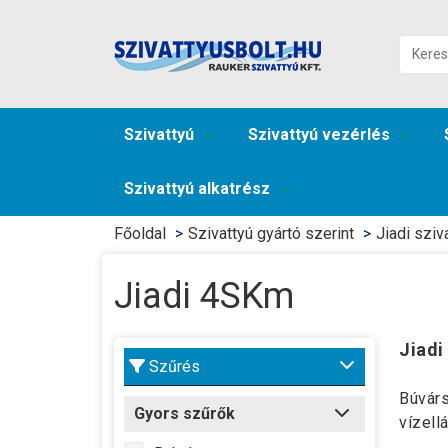
Szivattyú
Szivattyú vezérlés
Szivattyú alkatrész
Főoldal
Szivattyú gyártó szerint
Jiadi sziv
Jiadi 4SKm
Jiad
Szűrés
Búvárs
Gyors szűrők
vízellá