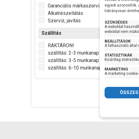
Feszü
Garanciális márkaszerviz
egyedi azonosítók.
hátrányosan érinthet
Telje
Alkatrészellátás
Max Ví
Szerviz, javítás
SZÜKSÉGES
A weboldal használ
Max
weboldal nem működ
Szállítás
Emel
Nyom
BEÁLLÍTÁSOK
RAKTÁRON!
A felhasználó által
Sziva
szállítás: 2-3 munkanap
STATISZTIKÁK
Elekt
szállítás: 3-5 munkanap
Kizárólag statisztik
hoss
60.3
szállítás: 6-10 munkanap
MARKETING
Homo
A marketing cookie-
Max m
Optim
munk
Lapát
Lapát
szám
Tenge
Sziva