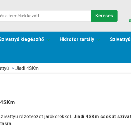
Keresés
B
Szivattyú kiegészítő
Hidrofor tartály
Szivattyú
attyú
Jiadi 4SKm
i 4SKm
zivattyú rézötvözet járókerékkel.
Jiadi 4SKm csőkút sziva
tásra.