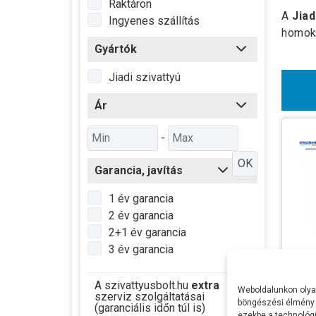
Raktáron
A
Jiad
Ingyenes szállítás
homokt
Gyártók
Jiadi szivattyú
Ár
-
OK
Garancia, javítás
1 év garancia
2 év garancia
2+1 év garancia
3 év garancia
A szivattyusbolt.hu
extra
Weboldalunkon olyan
szerviz szolgáltatásai
Jiad
böngészési élmény 
(garanciális időn túl is)
ezekbe a technológi