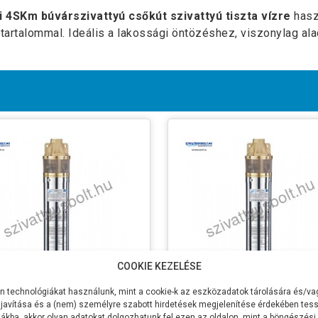
i 4SKm búvárszivattyú csőkút szivattyú
tiszta vízre
hasz
artalommal. Ideális a lakossági öntözéshez, viszonylag ala
COOKIE KEZELÉSE
 technológiákat használunk, mint a cookie-k az eszközadatok tárolására és/vag
i 4SKm 100
Jiadi 4SKm 150
javítása és a (nem) személyre szabott hirdetések megjelenítése érdekében tess
ákba, akkor olyan adatokat dolgozhatunk fel ezen az oldalon, mint a böngészési