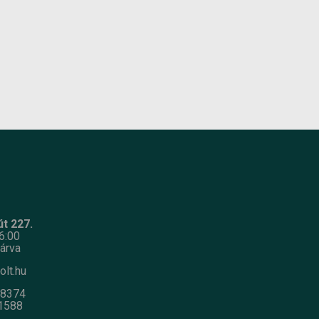
es
yú
t 227.
6:00
árva
olt.hu
-8374
1588