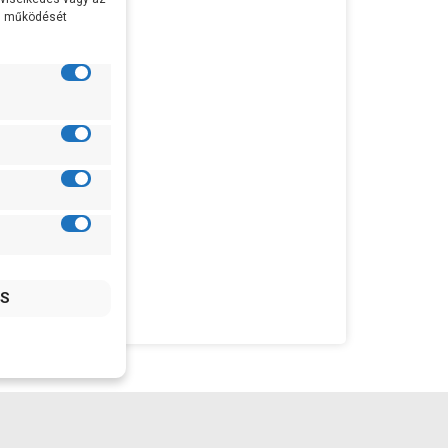
al működését
25
es