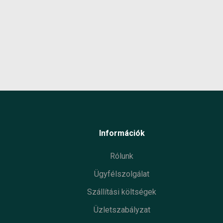
anyag
Max
vízhő
Gyártó
Termé
Garan
Készl
infor
Információk
Rólunk
Ügyfélszolgálat
Szállítási költségek
Üzletszabályzat