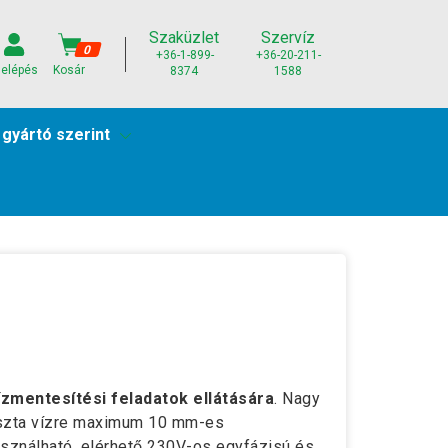
Szaküzlet
Szervíz
0
+36-1-899-
+36-20-211-
elépés
Kosár
8374
1588
 gyártó szerint
vízmentesítési feladatok ellátására
. Nagy
iszta vízre maximum 10 mm-es
sználható, elérhető 230V-os egyfázisú és