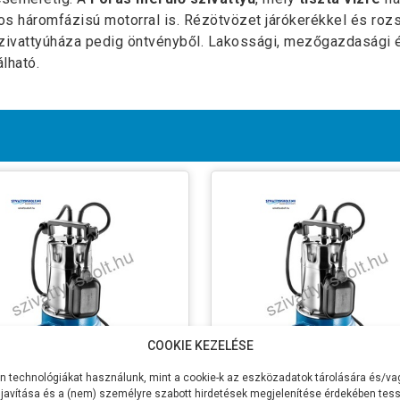
s háromfázisú motorral is. Rézötvözet járókerékkel és rozs
zivattyúháza pedig öntvényből. Lakossági, mezőgazdasági é
lható.
COOKIE KEZELÉSE
 technológiákat használunk, mint a cookie-k az eszközadatok tárolására és/vag
javítása és a (nem) személyre szabott hirdetések megjelenítése érdekében tess