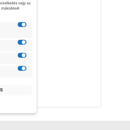
 viselkedés vagy az
al működését
c
 200
es
vény
es