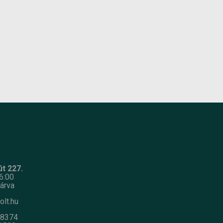
t 227.
6:00
árva
olt.hu
-8374