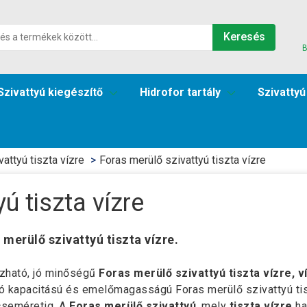
Keresés
B
Szivattyú kiegészítő
Hidrofor tartály
Szivattyú
attyú tiszta vízre
Foras merülő szivattyú tiszta vízre
ú tiszta vízre
 merülő szivattyú tiszta vízre.
zható, jó minőségű
Foras merülő szivattyú tiszta vízre, 
tó kapacitású és emelőmagasságú Foras merülő szivattyú t
seméretig. A
Foras merülő szivattyú
, mely
tiszta vízre
ha