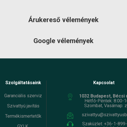
10 mm
Max
10 mm
cseméret
szemcseméret
ttyú átmérő
225 mm
Szivattyú átmérő
225 mm
Árukereső vélemények
:
Foras
Gyártó:
Foras
k súlya:
16 kg
Termék súlya:
16 kg
cia:
2 év
Garancia:
2 év
Google vélemények
et
szállítás: 2-3
Készlet
szállítás: 2-3
máció:
munkanap
információ:
munkanap
Szolgáltatásaink
Kapcsolat
Garanciális szerviz
1032 Budapest, Bécsi ú
Hétfő-Péntek: 8:00-1
Szombat, Vasárnap: z
Szivattyú javítás
szivattyu@szivattyusb
Termékismertetők
Szaküzlet:
+36-1-899
GY.I.K.