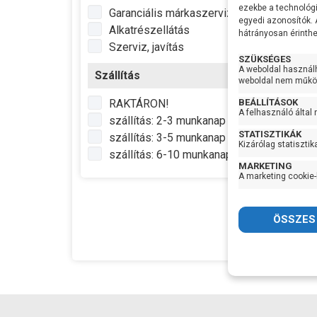
Fora
ezekbe a technológi
Garanciális márkaszerviz
egyedi azonosítók.
Feszü
Alkatrészellátás
hátrányosan érinthet
Telje
Szerviz, javítás
SZÜKSÉGES
Max Ví
A weboldal használ
Szállítás
Max
weboldal nem működ
Emel
RAKTÁRON!
BEÁLLÍTÁSOK
Optim
A felhasználó által
szállítás: 2-3 munkanap
munk
STATISZTIKÁK
szállítás: 3-5 munkanap
Lapát
Kizárólag statisztik
szállítás: 6-10 munkanap
Sziva
170.
MARKETING
anyag
A marketing cookie-
Tenge
Max
vízhő
Nyom
Elekt
hoss
Max m