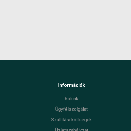
Max
szem
Sziva
Gyártó
Termé
Garan
Készl
infor
Információk
Rólunk
Ügyfélszolgálat
Szállítási költségek
Üzletszabályzat