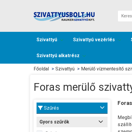
Szivattyú
Szivattyú vezérlés
Szivattyú alkatrész
Főoldal
Szivattyú
Merülő vízmentesítő sziv
Foras merülő szivatty
Foras
Szűrés
Megbí
Gyors szűrők
szállí
szemc