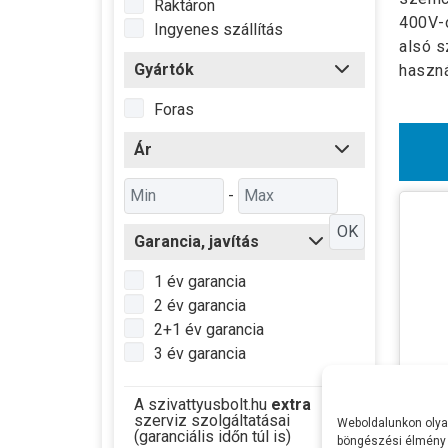
Raktáron
400V-o
Ingyenes szállítás
alsó s
Gyártók
haszná
Foras
Ár
-
OK
Garancia, javítás
1 év garancia
2 év garancia
2+1 év garancia
3 év garancia
A szivattyusbolt.hu
extra
szerviz szolgáltatásai
Weboldalunkon olyan
(garanciális időn túl is)
böngészési élmény 