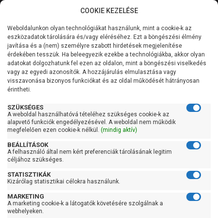
COOKIE KEZELÉSE
0
Weboldalunkon olyan technológiákat használunk, mint a cookie-k az
Kategóriák
Főoldal
Hidrofor tartály
Álló hidrofor tartály
eszközadatok tárolására és/vagy eléréséhez. Ezt a böngészési élmény
javítása és a (nem) személyre szabott hirdetések megjelenítése
Általános információk
érdekében tesszük. Ha beleegyezik ezekbe a technológiákba, akkor olyan
Álló hidrofor tartály
adatokat dolgozhatunk fel ezen az oldalon, mint a böngészési viselkedés
vagy az egyedi azonosítók. A hozzájárulás elmulasztása vagy
Szolgáltatásaink
visszavonása bizonyos funkciókat és az oldal működését hátrányosan
érintheti.
Szűrés
Kapcsolat
SZÜKSÉGES
A weboldal használhatóvá tételéhez szükséges cookie-k az
Gyors szűrők
alapvető funkciók engedélyezésével. A weboldal nem működik
megfelelően ezen cookie-k nélkül.
(mindig aktív)
Raktáron
BEÁLLÍTÁSOK
Ingyenes szállítás
A felhasználó által nem kért preferenciák tárolásának legitim
céljához szükséges.
Gyártók
STATISZTIKÁK
Kizárólag statisztikai célokra használunk.
Aquafill
MARKETING
Aquasystem
A marketing cookie-k a látogatók követésére szolgálnak a
webhelyeken.
Cimm