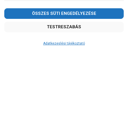
Ibo
IPro
Leo
Ár
-
OK
Adatkezeslési tájékoztató
Garancia, javítás
1 év garancia
2 év garancia
2+1 év garancia
3 év garancia
A szivattyusbolt.hu
extra
szerviz szolgáltatásai
(garanciális időn túl is)
Garanciális márkaszerviz
Alkatrészellátás