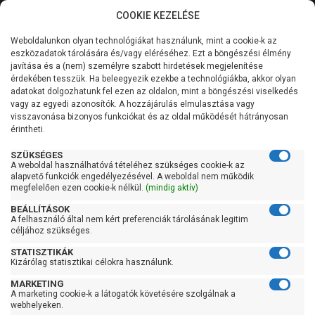
COOKIE KEZELÉSE
0
Weboldalunkon olyan technológiákat használunk, mint a cookie-k az
Kategóriák
Főoldal
Szivattyú
eszközadatok tárolására és/vagy eléréséhez. Ezt a böngészési élmény
Merülő vízmentesítő szivattyú tiszta vízre
javítása és a (nem) személyre szabott hirdetések megjelenítése
Pedrollo merülő szivattyú tiszta vízre
Általános információk
érdekében tesszük. Ha beleegyezik ezekbe a technológiákba, akkor olyan
adatokat dolgozhatunk fel ezen az oldalon, mint a böngészési viselkedés
Pedrollo merülő szivattyú
vagy az egyedi azonosítók. A hozzájárulás elmulasztása vagy
Szolgáltatásaink
visszavonása bizonyos funkciókat és az oldal működését hátrányosan
tiszta vízre
érintheti.
Kapcsolat
SZÜKSÉGES
A weboldal használhatóvá tételéhez szükséges cookie-k az
alapvető funkciók engedélyezésével. A weboldal nem működik
Szűrés
megfelelően ezen cookie-k nélkül.
(mindig aktív)
BEÁLLÍTÁSOK
Gyors szűrők
A felhasználó által nem kért preferenciák tárolásának legitim
céljához szükséges.
Raktáron
STATISZTIKÁK
Kizárólag statisztikai célokra használunk.
Ingyenes szállítás
MARKETING
Gyártók
A marketing cookie-k a látogatók követésére szolgálnak a
webhelyeken.