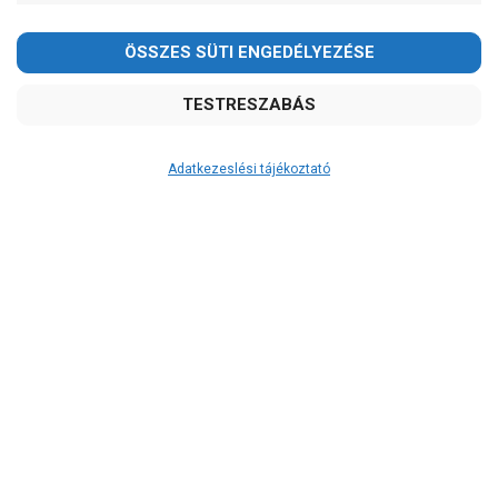
Pedrollo
Ár
-
OK
Garancia, javítás
Adatkezeslési tájékoztató
1 év garancia
2 év garancia
2+1 év garancia
3 év garancia
A szivattyusbolt.hu
extra
szerviz szolgáltatásai
(garanciális időn túl is)
Garanciális márkaszerviz
Alkatrészellátás
Szerviz, javítás
Szállítás