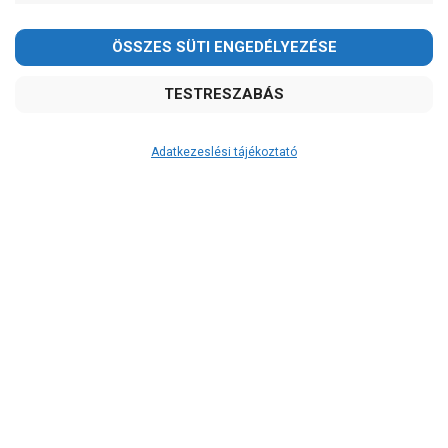
-
OK
Garancia, javítás
1 év garancia
2 év garancia
Adatkezeslési tájékoztató
2+1 év garancia
3 év garancia
A szivattyusbolt.hu
extra
szerviz szolgáltatásai
(garanciális időn túl is)
Garanciális márkaszerviz
Alkatrészellátás
Szerviz, javítás
Szállítás
RAKTÁRON!