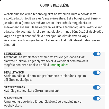
COOKIE KEZELÉSE
0
Weboldalunkon olyan technológiákat használunk, mint a cookie-k az
Kategóriák
Főoldal
Szivattyú gyártó szerint
Grundfos szivattyú
eszközadatok tárolására és/vagy eléréséhez. Ezt a böngészési élmény
Grundfos SOLOLIFT
javítása és a (nem) személyre szabott hirdetések megjelenítése
Általános információk
érdekében tesszük. Ha beleegyezik ezekbe a technológiákba, akkor olyan
Grundfos SOLOLIFT
adatokat dolgozhatunk fel ezen az oldalon, mint a böngészési viselkedés
vagy az egyedi azonosítók. A hozzájárulás elmulasztása vagy
Szolgáltatásaink
visszavonása bizonyos funkciókat és az oldal működését hátrányosan
érintheti.
Kapcsolat
Szűrés
SZÜKSÉGES
A weboldal használhatóvá tételéhez szükséges cookie-k az
alapvető funkciók engedélyezésével. A weboldal nem működik
Gyors szűrők
megfelelően ezen cookie-k nélkül.
(mindig aktív)
BEÁLLÍTÁSOK
Raktáron
A felhasználó által nem kért preferenciák tárolásának legitim
Ingyenes szállítás
céljához szükséges.
STATISZTIKÁK
Gyártók
Kizárólag statisztikai célokra használunk.
MARKETING
Grundfos
A marketing cookie-k a látogatók követésére szolgálnak a
webhelyeken.
Ár