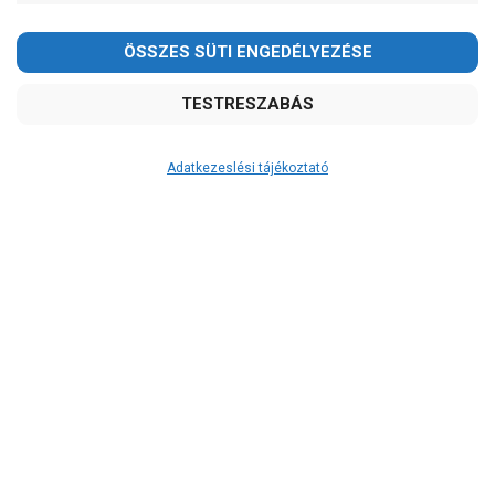
Ár
-
OK
Garancia, javítás
Adatkezeslési tájékoztató
1 év garancia
2 év garancia
2+1 év garancia
3 év garancia
A szivattyusbolt.hu
extra
szerviz szolgáltatásai
(garanciális időn túl is)
Garanciális márkaszerviz
Alkatrészellátás
Szerviz, javítás
Szállítás