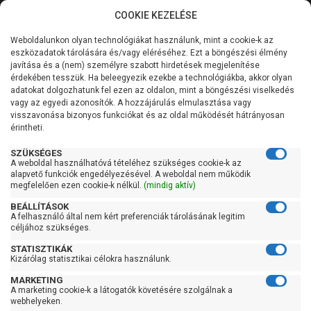
COOKIE KEZELÉSE
0
Weboldalunkon olyan technológiákat használunk, mint a cookie-k az
Kategóriák
Főoldal
Szivattyú
Szennyezett vízszivattyú
eszközadatok tárolására és/vagy eléréséhez. Ezt a böngészési élmény
Elpumps szennyezett vízszivattyú
javítása és a (nem) személyre szabott hirdetések megjelenítése
Általános információk
érdekében tesszük. Ha beleegyezik ezekbe a technológiákba, akkor olyan
Elpumps szennyezett
adatokat dolgozhatunk fel ezen az oldalon, mint a böngészési viselkedés
vagy az egyedi azonosítók. A hozzájárulás elmulasztása vagy
Szolgáltatásaink
vízszivattyú
visszavonása bizonyos funkciókat és az oldal működését hátrányosan
érintheti.
Kapcsolat
SZÜKSÉGES
A weboldal használhatóvá tételéhez szükséges cookie-k az
Szűrés
alapvető funkciók engedélyezésével. A weboldal nem működik
megfelelően ezen cookie-k nélkül.
(mindig aktív)
Gyors szűrők
BEÁLLÍTÁSOK
A felhasználó által nem kért preferenciák tárolásának legitim
céljához szükséges.
Raktáron
STATISZTIKÁK
Ingyenes szállítás
Kizárólag statisztikai célokra használunk.
Gyártók
MARKETING
A marketing cookie-k a látogatók követésére szolgálnak a
webhelyeken.
Elpumps