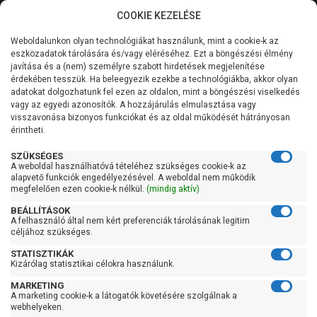
COOKIE KEZELÉSE
0
Weboldalunkon olyan technológiákat használunk, mint a cookie-k az
Kategóriák
Főoldal
Szivattyú gyártó szerint
Ipro szivattyú
eszközadatok tárolására és/vagy eléréséhez. Ezt a böngészési élmény
IPRO IVR
javítása és a (nem) személyre szabott hirdetések megjelenítése
Általános információk
érdekében tesszük. Ha beleegyezik ezekbe a technológiákba, akkor olyan
IPRO IVR
adatokat dolgozhatunk fel ezen az oldalon, mint a böngészési viselkedés
vagy az egyedi azonosítók. A hozzájárulás elmulasztása vagy
Szolgáltatásaink
visszavonása bizonyos funkciókat és az oldal működését hátrányosan
érintheti.
Kapcsolat
Szűrés
SZÜKSÉGES
A weboldal használhatóvá tételéhez szükséges cookie-k az
alapvető funkciók engedélyezésével. A weboldal nem működik
Gyors szűrők
megfelelően ezen cookie-k nélkül.
(mindig aktív)
BEÁLLÍTÁSOK
Raktáron
A felhasználó által nem kért preferenciák tárolásának legitim
Ingyenes szállítás
céljához szükséges.
STATISZTIKÁK
Gyártók
Kizárólag statisztikai célokra használunk.
MARKETING
IPro
A marketing cookie-k a látogatók követésére szolgálnak a
webhelyeken.
Ár