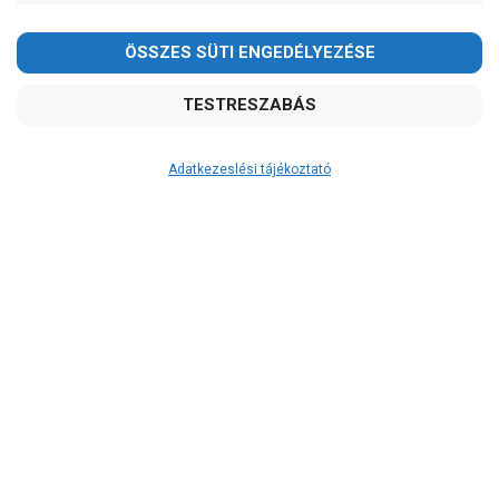
-
OK
Garancia, javítás
1 év garancia
2 év garancia
Adatkezeslési tájékoztató
2+1 év garancia
3 év garancia
A szivattyusbolt.hu
extra
szerviz szolgáltatásai
(garanciális időn túl is)
Garanciális márkaszerviz
Alkatrészellátás
Szerviz, javítás
Szállítás
RAKTÁRON!