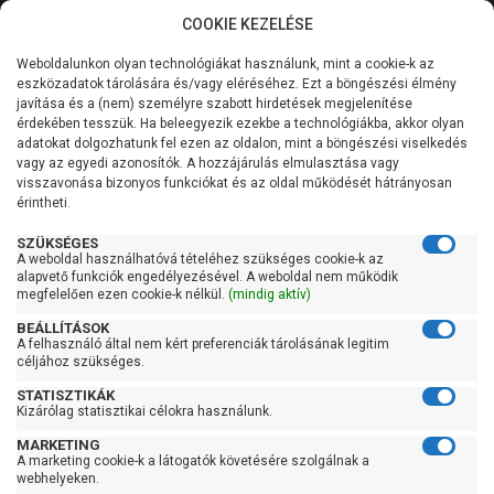
COOKIE KEZELÉSE
0
Weboldalunkon olyan technológiákat használunk, mint a cookie-k az
Kategóriák
Főoldal
Szivattyú gyártó szerint
IBO szivattyú
eszközadatok tárolására és/vagy eléréséhez. Ezt a böngészési élmény
IBO KRAKEN
javítása és a (nem) személyre szabott hirdetések megjelenítése
Általános információk
érdekében tesszük. Ha beleegyezik ezekbe a technológiákba, akkor olyan
IBO KRAKEN
adatokat dolgozhatunk fel ezen az oldalon, mint a böngészési viselkedés
vagy az egyedi azonosítók. A hozzájárulás elmulasztása vagy
Szolgáltatásaink
visszavonása bizonyos funkciókat és az oldal működését hátrányosan
érintheti.
Kapcsolat
Szűrés
SZÜKSÉGES
A weboldal használhatóvá tételéhez szükséges cookie-k az
alapvető funkciók engedélyezésével. A weboldal nem működik
Gyors szűrők
megfelelően ezen cookie-k nélkül.
(mindig aktív)
BEÁLLÍTÁSOK
Raktáron
A felhasználó által nem kért preferenciák tárolásának legitim
Ingyenes szállítás
céljához szükséges.
STATISZTIKÁK
Gyártók
Kizárólag statisztikai célokra használunk.
MARKETING
Ibo
A marketing cookie-k a látogatók követésére szolgálnak a
webhelyeken.
Ár