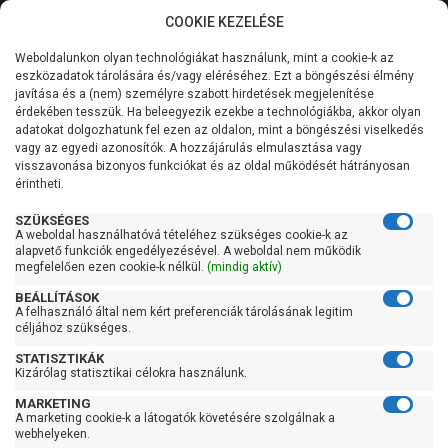
COOKIE KEZELÉSE
0
Weboldalunkon olyan technológiákat használunk, mint a cookie-k az
Kategóriák
Főoldal
Szivattyú
Ásottkút szivattyú
eszközadatok tárolására és/vagy eléréséhez. Ezt a böngészési élmény
AL-KO ásottkút szivattyú
javítása és a (nem) személyre szabott hirdetések megjelenítése
Általános információk
érdekében tesszük. Ha beleegyezik ezekbe a technológiákba, akkor olyan
AL-KO ásottkút szivattyú
adatokat dolgozhatunk fel ezen az oldalon, mint a böngészési viselkedés
vagy az egyedi azonosítók. A hozzájárulás elmulasztása vagy
Szolgáltatásaink
visszavonása bizonyos funkciókat és az oldal működését hátrányosan
érintheti.
Kapcsolat
Szűrés
SZÜKSÉGES
A weboldal használhatóvá tételéhez szükséges cookie-k az
alapvető funkciók engedélyezésével. A weboldal nem működik
Gyors szűrők
megfelelően ezen cookie-k nélkül.
(mindig aktív)
BEÁLLÍTÁSOK
Raktáron
A felhasználó által nem kért preferenciák tárolásának legitim
Ingyenes szállítás
céljához szükséges.
STATISZTIKÁK
Gyártók
Kizárólag statisztikai célokra használunk.
MARKETING
AL-KO
A marketing cookie-k a látogatók követésére szolgálnak a
webhelyeken.
Ár