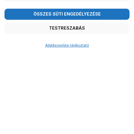
-
OK
Garancia, javítás
1 év garancia
2 év garancia
Adatkezeslési tájékoztató
2+1 év garancia
3 év garancia
A szivattyusbolt.hu
extra
szerviz szolgáltatásai
(garanciális időn túl is)
Garanciális márkaszerviz
Alkatrészellátás
Szerviz, javítás
Szállítás
RAKTÁRON!