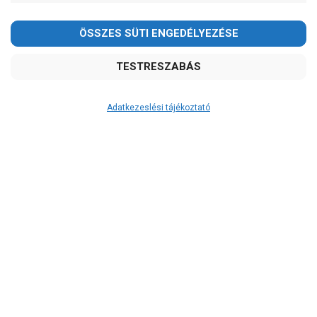
Ár
-
OK
Garancia, javítás
1 év garancia
Adatkezeslési tájékoztató
2 év garancia
2+1 év garancia
3 év garancia
A szivattyusbolt.hu
extra
szerviz szolgáltatásai
(garanciális időn túl is)
Garanciális márkaszerviz
Alkatrészellátás
Szerviz, javítás
Szállítás
RAKTÁRON!