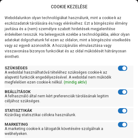
COOKIE KEZELÉSE
0
Weboldalunkon olyan technológiákat használunk, mint a cookie-k az
Kategóriák
Főoldal
Szivattyú alkatrész
eszközadatok tárolására és/vagy eléréséhez. Ezt a böngészési élmény
javítása és a (nem) személyre szabott hirdetések megjelenítése
Általános információk
érdekében tesszük. Ha beleegyezik ezekbe a technológiákba, akkor olyan
Szivattyú alkatrész
adatokat dolgozhatunk fel ezen az oldalon, mint a böngészési viselkedés
vagy az egyedi azonosítók. A hozzájárulás elmulasztása vagy
Szolgáltatásaink
visszavonása bizonyos funkciókat és az oldal működését hátrányosan
érintheti.
Szűrés
Kapcsolat
SZÜKSÉGES
A weboldal használhatóvá tételéhez szükséges cookie-k az
Gyors szűrők
alapvető funkciók engedélyezésével. A weboldal nem működik
megfelelően ezen cookie-k nélkül.
(mindig aktív)
Raktáron
BEÁLLÍTÁSOK
Ingyenes szállítás
A felhasználó által nem kért preferenciák tárolásának legitim
céljához szükséges.
Gyártók
STATISZTIKÁK
Kizárólag statisztikai célokra használunk.
Leo
MARKETING
Pedrollo
A marketing cookie-k a látogatók követésére szolgálnak a
webhelyeken.