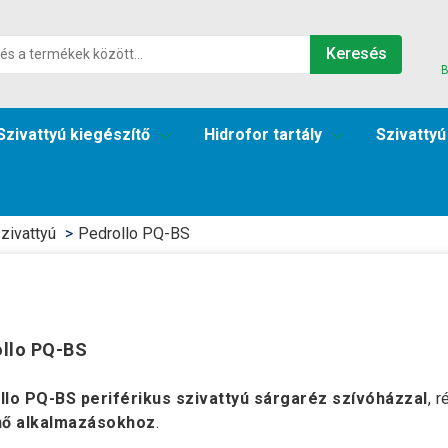
Keresés
B
Szivattyú kiegészítő
Hidrofor tartály
Szivattyú
zivattyú
Pedrollo PQ-BS
llo PQ-BS
llo PQ-BS periférikus szivattyú sárgaréz szívóházzal
, 
nő alkalmazásokhoz
.