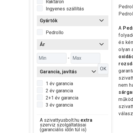
Raktáron
Pedro
Ingyenes szállítás
Pedro
Gyártók
A
Pedr
Pedrollo
folyad
és kém
Ár
olyan 
oxidá
-
rozsd
OK
garant
Garancia, javítás
szivat
1 év garancia
nem ha
2 év garancia
sárga
2+1 év garancia
működt
3 év garancia
szivat
válasz
A szivattyusbolt.hu
extra
szerviz szolgáltatásai
(garanciális időn túl is)