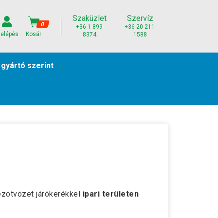
Szaküzlet
Szervíz
0
+36-1-899-
+36-20-211-
elépés
Kosár
8374
1588
 gyártó szerint
rézötvözet járókerékkel
ipari területen