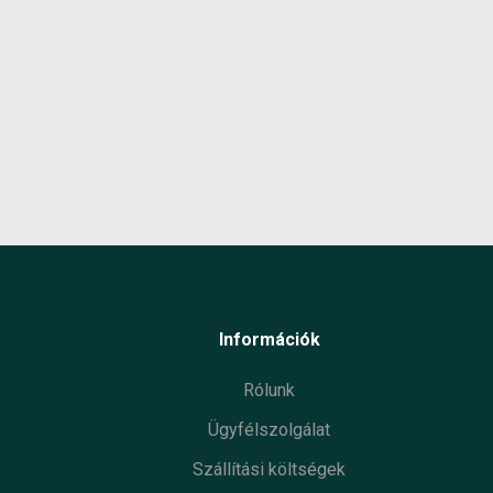
hőmér
Gyártó
Termé
Garan
Készl
infor
Információk
Rólunk
Ügyfélszolgálat
Szállítási költségek