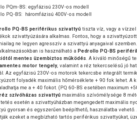
llo PQm-BS: egyfázisú 230V-os modell
llo PQ-BS: háromfázisú 400V-os modell
ollo PQ-BS periférikus szivattyú
tiszta víz, vagy a vízz
ékok szivattyúzására alkalmas. Fontos, hogy a szivattyúzot
iailag ne legyen agresszív a szivattyú anyagaival szemben
alkalmazásokban is használható a
Pedrollo PQ-BS periféri
ciótól mentes üzembiztos működés
. A kiváló minőségű t
amentes motor tengely
, valamint a réz tekercselésű jó 
ál. Az egyfázisú 230V-os motorok tekercsbe integrált term
tyúzott folyadék maximális hőmérséklete + 90 fok lehet. A
ladhatja me a + 40 fokot. (PQ 60-BS esetében maximum +5
réz szívóházas szivattyú
maximális szívómélysége 8 méte
etés esetén a szivattyúházban megengedett maximális nyom
tyú gyorsan és egyszerűen beépíthető, használatba vehető.
tják ezeket a megbízható tartós periférikus szivattyúkat,