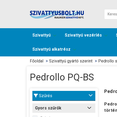
Szivattyú
Szivattyú vezérlés
Szivattyú alkatrész
Főoldal
Szivattyú gyártó szerint
Pedrollo s
Pedrollo PQ-BS
Pedro
Szűrés
Pedro
Gyors szűrők
törté