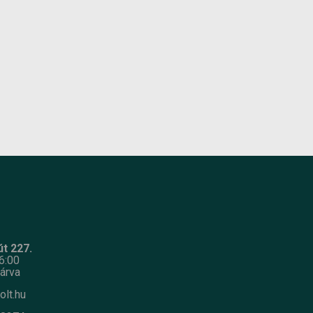
hőmérséklet
Gyártó:
Pedrollo
Termék súlya:
7 kg
Garancia:
2 év
Készlet
ÉRDEKLŐDJÖN!
információ:
t 227.
6:00
árva
olt.hu