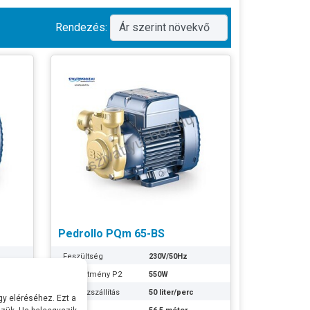
Rendezés:
Pedrollo PQm 65-BS
Feszültség
230V/50Hz
Teljesítmény P2
550W
Max Vízszállítás
50 liter/perc
y eléréséhez. Ezt a