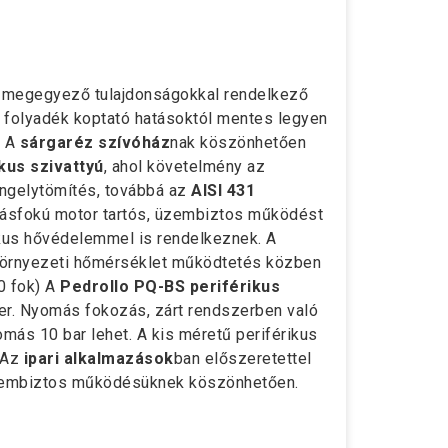
el megegyező tulajdonságokkal rendelkező
t folyadék koptató hatásoktól mentes legyen
. A
sárgaréz szívóház
nak köszönhetően
kus szivattyú
, ahol követelmény az
engelytömítés, továbbá az
AISI 431
hatásfokú motor tartós, üzembiztos működést
ikus hővédelemmel is rendelkeznek. A
 környezeti hőmérséklet működtetés közben
0 fok) A
Pedrollo PQ-BS periférikus
r. Nyomás fokozás, zárt rendszerben való
ás 10 bar lehet. A kis méretű periférikus
 Az
ipari alkalmazások
ban előszeretettel
 üzembiztos működésüknek köszönhetően.