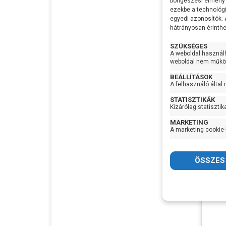
böngészési élmény 
Max
Emel
ezekbe a technológi
egyedi azonosítók.
Max S
hátrányosan érinthet
Szívó
SZÜKSÉGES
Nyom
A weboldal használ
105.
Optim
weboldal nem működ
munk
BEÁLLÍTÁSOK
Lapát
A felhasználó által
Sziva
STATISZTIKÁK
anyag
Kizárólag statisztik
Tenge
MARKETING
A marketing cookie-
IP vé
Max f
hőmér
Gyártó
Termé
Garan
Készl