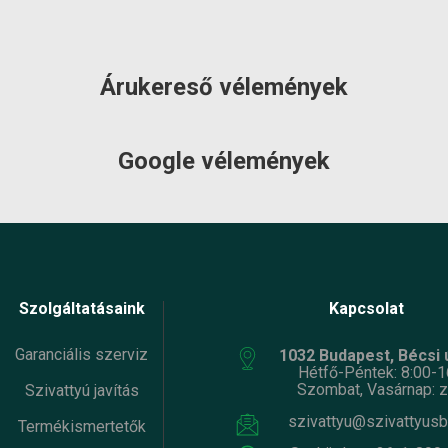
séklet
hőmérséklet
:
Pedrollo
Gyártó:
Pedrollo
k súlya:
7 kg
Termék súlya:
6.9 kg
Árukereső vélemények
cia:
2 év
Garancia:
2 év
et
ÉRDEKLŐDJÖN!
Készlet
szállítás: 3-5
máció:
információ:
munkanap
Google vélemények
Szolgáltatásaink
Kapcsolat
Garanciális szerviz
1032 Budapest, Bécsi ú
Hétfő-Péntek: 8:00-1
Szombat, Vasárnap: z
Szivattyú javítás
szivattyu@szivattyusb
Termékismertetők