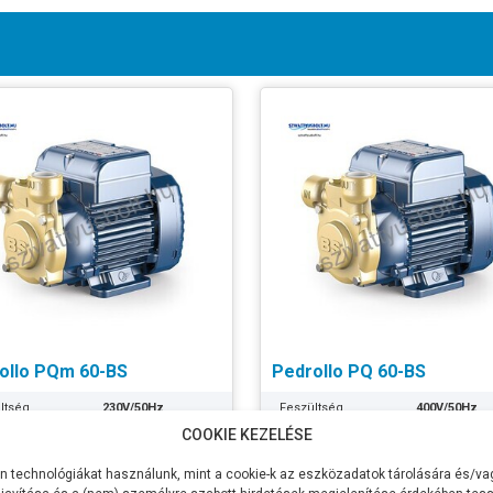
ollo PQm 60-BS
Pedrollo PQ 60-BS
ltség
230V/50Hz
Feszültség
400V/50Hz
COOKIE KEZELÉSE
sítmény P2
370W
Teljesítmény P2
370W
zszállítás
40 liter/perc
Max Vízszállítás
40 liter/perc
 technológiákat használunk, mint a cookie-k az eszközadatok tárolására és/vag