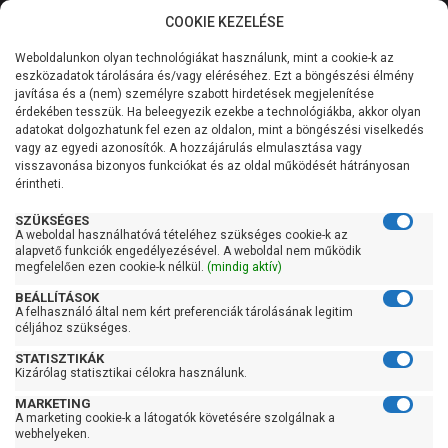
COOKIE KEZELÉSE
0
Weboldalunkon olyan technológiákat használunk, mint a cookie-k az
Kategóriák
Főoldal
Szivattyú gyártó szerint
IBO szivattyú
eszközadatok tárolására és/vagy eléréséhez. Ezt a böngészési élmény
IBO 4 SKM, 3 SKM
javítása és a (nem) személyre szabott hirdetések megjelenítése
Általános információk
érdekében tesszük. Ha beleegyezik ezekbe a technológiákba, akkor olyan
IBO 4 SKM, 3 SKM
adatokat dolgozhatunk fel ezen az oldalon, mint a böngészési viselkedés
vagy az egyedi azonosítók. A hozzájárulás elmulasztása vagy
Szolgáltatásaink
visszavonása bizonyos funkciókat és az oldal működését hátrányosan
érintheti.
Kapcsolat
Szűrés
SZÜKSÉGES
A weboldal használhatóvá tételéhez szükséges cookie-k az
alapvető funkciók engedélyezésével. A weboldal nem működik
Gyors szűrők
megfelelően ezen cookie-k nélkül.
(mindig aktív)
BEÁLLÍTÁSOK
Raktáron
A felhasználó által nem kért preferenciák tárolásának legitim
Ingyenes szállítás
céljához szükséges.
STATISZTIKÁK
Gyártók
Kizárólag statisztikai célokra használunk.
MARKETING
Ibo
A marketing cookie-k a látogatók követésére szolgálnak a
webhelyeken.
Ár