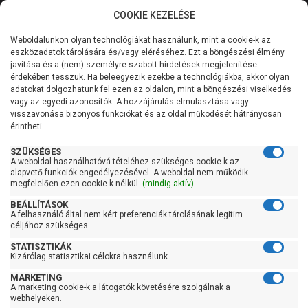
COOKIE KEZELÉSE
0
Weboldalunkon olyan technológiákat használunk, mint a cookie-k az
Kategóriák
Főoldal
Szivattyú gyártó szerint
IMP Pumps szivattyú
eszközadatok tárolására és/vagy eléréséhez. Ezt a böngészési élmény
IMP Pumps NMT SMART F
javítása és a (nem) személyre szabott hirdetések megjelenítése
Általános információk
érdekében tesszük. Ha beleegyezik ezekbe a technológiákba, akkor olyan
IMP Pumps NMT SMART F
adatokat dolgozhatunk fel ezen az oldalon, mint a böngészési viselkedés
vagy az egyedi azonosítók. A hozzájárulás elmulasztása vagy
Szolgáltatásaink
visszavonása bizonyos funkciókat és az oldal működését hátrányosan
érintheti.
Kapcsolat
Szűrés
SZÜKSÉGES
A weboldal használhatóvá tételéhez szükséges cookie-k az
alapvető funkciók engedélyezésével. A weboldal nem működik
Gyors szűrők
megfelelően ezen cookie-k nélkül.
(mindig aktív)
BEÁLLÍTÁSOK
Raktáron
A felhasználó által nem kért preferenciák tárolásának legitim
Ingyenes szállítás
céljához szükséges.
STATISZTIKÁK
Gyártók
Kizárólag statisztikai célokra használunk.
MARKETING
Ár
A marketing cookie-k a látogatók követésére szolgálnak a
webhelyeken.