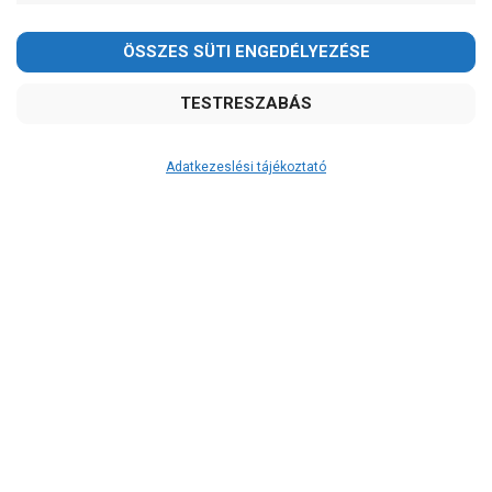
-
OK
Garancia, javítás
1 év garancia
2 év garancia
2+1 év garancia
Adatkezeslési tájékoztató
3 év garancia
A szivattyusbolt.hu
extra
szerviz szolgáltatásai
(garanciális időn túl is)
Garanciális márkaszerviz
Alkatrészellátás
Szerviz, javítás
Szállítás
RAKTÁRON!
szállítás: 2-3 munkanap
szállítás: 3-5 munkanap