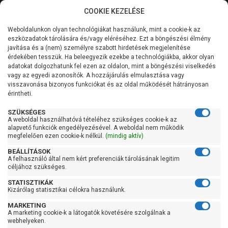
COOKIE KEZELÉSE
0
Weboldalunkon olyan technológiákat használunk, mint a cookie-k az
Kategóriák
Főoldal
Szivattyú gyártó szerint
Leo szivattyú
eszközadatok tárolására és/vagy eléréséhez. Ezt a böngészési élmény
Leo XZS
javítása és a (nem) személyre szabott hirdetések megjelenítése
Általános információk
érdekében tesszük. Ha beleegyezik ezekbe a technológiákba, akkor olyan
Leo XZS
adatokat dolgozhatunk fel ezen az oldalon, mint a böngészési viselkedés
vagy az egyedi azonosítók. A hozzájárulás elmulasztása vagy
Szolgáltatásaink
visszavonása bizonyos funkciókat és az oldal működését hátrányosan
érintheti.
Kapcsolat
Szűrés
SZÜKSÉGES
A weboldal használhatóvá tételéhez szükséges cookie-k az
alapvető funkciók engedélyezésével. A weboldal nem működik
Gyors szűrők
megfelelően ezen cookie-k nélkül.
(mindig aktív)
BEÁLLÍTÁSOK
Raktáron
A felhasználó által nem kért preferenciák tárolásának legitim
Ingyenes szállítás
céljához szükséges.
STATISZTIKÁK
Gyártók
Kizárólag statisztikai célokra használunk.
MARKETING
Leo
A marketing cookie-k a látogatók követésére szolgálnak a
webhelyeken.
Ár