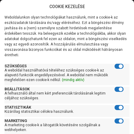
COOKIE KEZELÉSE
0
Weboldalunkon olyan technológiákat használunk, mint a cookie-k az
Kategóriák
Főoldal
Szivattyú
Búvárszivattyú csőkút szivattyú
eszközadatok tárolására és/vagy eléréséhez. Ezt a böngészési élmény
Legkedveltebb búvárszivattyú csőkút szivattyú
javítása és a (nem) személyre szabott hirdetések megjelenítése
Általános információk
érdekében tesszük. Ha beleegyezik ezekbe a technológiákba, akkor olyan
Legkedveltebb
adatokat dolgozhatunk fel ezen az oldalon, mint a böngészési viselkedés
vagy az egyedi azonosítók. A hozzájárulás elmulasztása vagy
Szolgáltatásaink
búvárszivattyú csőkút
visszavonása bizonyos funkciókat és az oldal működését hátrányosan
érintheti.
Kapcsolat
szivattyú
SZÜKSÉGES
A weboldal használhatóvá tételéhez szükséges cookie-k az
alapvető funkciók engedélyezésével. A weboldal nem működik
megfelelően ezen cookie-k nélkül.
(mindig aktív)
Szűrés
BEÁLLÍTÁSOK
A felhasználó által nem kért preferenciák tárolásának legitim
céljához szükséges.
Gyors szűrők
STATISZTIKÁK
Raktáron
Kizárólag statisztikai célokra használunk.
Ingyenes szállítás
MARKETING
A marketing cookie-k a látogatók követésére szolgálnak a
webhelyeken.
Gyártók