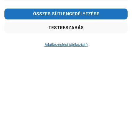
Aqualift
Dynatech
Elpumps
Grundfos
Ibo
IPro
Adatkezeslési tájékoztató
Jiadi szivattyú
Leo
NERO
Pedrollo
Ár
-
OK
Garancia, javítás
1 év garancia
2 év garancia