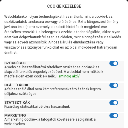
COOKIE KEZELÉSE
0
Weboldalunkon olyan technológiákat használunk, mint a cookie-k az
Kategóriák
Főoldal
Szivattyú
eszközadatok tárolására és/vagy eléréséhez. Ezt a böngészési élmény
Merülő vízmentesítő szivattyú tiszta vízre
javítása és a (nem) személyre szabott hirdetések megjelenítése
Elpumps merülő szivattyú tiszta vízre
Általános információk
érdekében tesszük. Ha beleegyezik ezekbe a technológiákba, akkor olyan
adatokat dolgozhatunk fel ezen az oldalon, mint a böngészési viselkedés
Elpumps merülő szivattyú
vagy az egyedi azonosítók. A hozzájárulás elmulasztása vagy
Szolgáltatásaink
visszavonása bizonyos funkciókat és az oldal működését hátrányosan
tiszta vízre
érintheti.
Kapcsolat
SZÜKSÉGES
A weboldal használhatóvá tételéhez szükséges cookie-k az
alapvető funkciók engedélyezésével. A weboldal nem működik
Szűrés
megfelelően ezen cookie-k nélkül.
(mindig aktív)
BEÁLLÍTÁSOK
Gyors szűrők
A felhasználó által nem kért preferenciák tárolásának legitim
céljához szükséges.
Raktáron
STATISZTIKÁK
Kizárólag statisztikai célokra használunk.
Ingyenes szállítás
MARKETING
Gyártók
A marketing cookie-k a látogatók követésére szolgálnak a
webhelyeken.