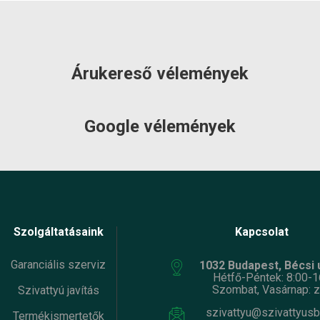
információ:
k súlya:
26.5 kg
cia:
2 év
et
RAKTÁRON!
máció:
Árukereső vélemények
Google vélemények
Szolgáltatásaink
Kapcsolat
Garanciális szerviz
1032 Budapest, Bécsi ú
Hétfő-Péntek: 8:00-1
Szombat, Vasárnap: z
Szivattyú javítás
szivattyu@szivattyusb
Termékismertetők