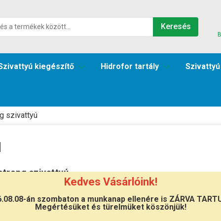
Keresés
B
Szivattyú kiegészítő
Hidrofor tartály
Szivattyú
g szivattyú
ú
trong szivattyú
Kedves Vásárlóink!
s Aquastrong szivattyú kínálat
, megbízható minőség.
Aqua
6.08.08-án szombaton a munkanap ellenére is ZÁRVA TART
Megértésüket és türelmüket köszönjük!
ági, mezőgazdasági, vagy ipari felhasználásra.