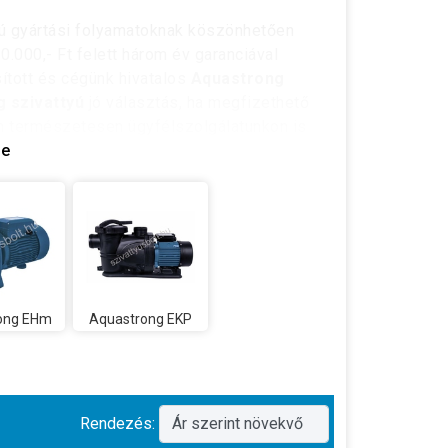
ú gyártási folyamatoknak köszönhetően
50.000,- Ft felett három év garanciával
sított és cégünk hivatalos
Aquastrong
 szivattyú
jó választás, ha megfizethető
n természetesen ügyfélszolgálatunkon is
se
ong EHm
Aquastrong EKP
Rendezés: