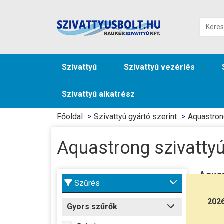
Szivattyú
Szivattyú vezérlés
Szivattyú alkatrész
Főoldal
Szivattyú gyártó szerint
Aquastron
Aquastrong szivatty
Aquas
Szűrés
Széle
202
Gyors szűrők
lakoss