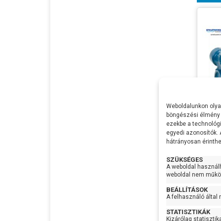
Weboldalunkon olyan
böngészési élmény 
ezekbe a technológi
egyedi azonosítók.
Aqua
hátrányosan érinthet
Feszü
SZÜKSÉGES
Telje
A weboldal használ
weboldal nem működ
Max Ví
BEÁLLÍTÁSOK
Max
A felhasználó által
Emel
Max S
STATISZTIKÁK
Kizárólag statisztik