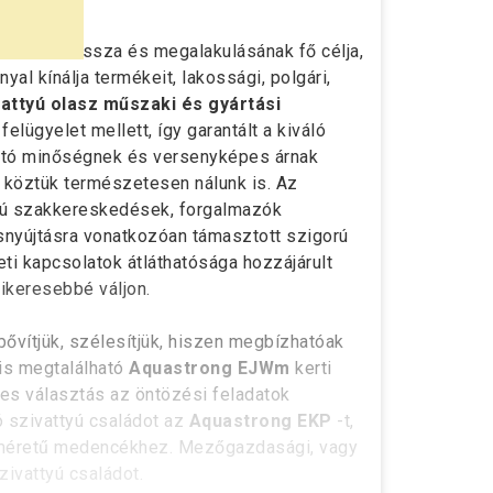
ethető vissza és megalakulásának fő célja,
yal kínálja termékeit, lakossági, polgári,
attyú olasz műszaki és gyártási
elügyelet mellett, így garantált a kiváló
ató minőségnek és versenyképes árnak
 köztük természetesen nálunk is. Az
tyú szakkereskedések, forgalmazók
ásnyújtásra vonatkozóan támasztott szigorú
i kapcsolatok átláthatósága hozzájárult
ikeresebbé váljon.
ővítjük, szélesítjük, hiszen megbízhatóak
 is megtalálható
Aquastrong EJWm
kerti
tes választás az öntözési feladatok
ó szivattyú családot az
Aquastrong EKP
-t,
s méretű medencékhez. Mezőgazdasági, vagy
zivattyú családot.