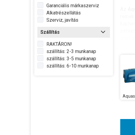
Garanciális márkaszerviz
Az
Aq
Alkatrészellátás
remek 
Szerviz, javítás
kaphat
sziva
Szállítás
áron, 
RAKTÁRON!
érdekl
szállítás: 2-3 munkanap
szállítás: 3-5 munkanap
szállítás: 6-10 munkanap
Aquas