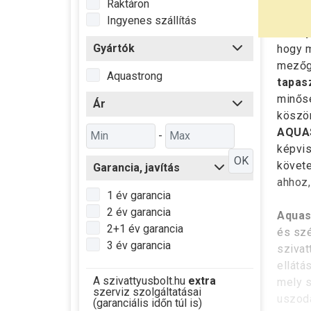
Raktáron
Ingyenes szállítás
Az
Aq
Gyártók
hogy m
mezőga
Aquastrong
tapasz
minős
Ár
köszön
AQUAS
-
képvis
OK
követe
Garancia, javítás
ahhoz,
1 év garancia
2 év garancia
Aquas
2+1 év garancia
és szé
3 év garancia
szivat
ellátá
A szivattyusbolt.hu
extra
mely s
szerviz szolgáltatásai
uszoda
(garanciális időn túl is)