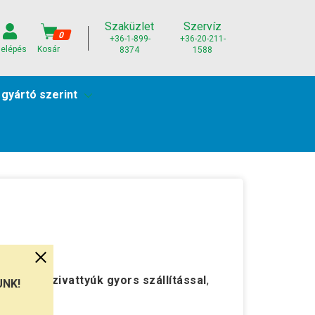
Szaküzlet
Szervíz
0
+36-1-899-
+36-20-211-
elépés
Kosár
8374
1588
 gyártó szerint
strong szivattyúk gyors szállítással
,
UNK!