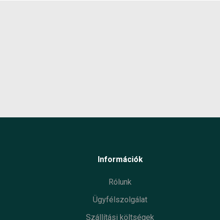
Termé
Garan
Készl
infor
Információk
Rólunk
Ügyfélszolgálat
Szállítási költségek