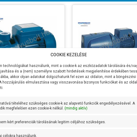
COOKIE KEZELÉSE
 technológiákat használunk, mint a cookie-k az eszközadatok tárolására és/vag
javítása és a (nem) személyre szabott hirdetések megjelenítése érdekében tess
ákba, akkor olyan adatokat dolgozhatunk fel ezen az oldalon, mint a böngészési
 A hozzájárulás elmulasztása vagy visszavonása bizonyos funkciókat és az old
strong EQm 60
Aquastrong EJWm 180/42
i.
ltség
230V/50Hz
Feszültség
230V/50Hz
sítmény P2
370W
Teljesítmény P2
1100W
hatóvá tételéhez szükséges cookie-k az alapvető funkciók engedélyezésével. A
ik megfelelően ezen cookie-k nélkül.
(mindig aktív)
zszállítás
40 liter/perc
Max Vízszállítás
180 liter/per
40 méter
Max
42 méter
 nem kért preferenciák tárolásának legitim céljához szükséges.
őmagasság
Emelőmagasság
zívómélység
8 méter
Max Szívómélység
9 méter
ai célokra használunk.