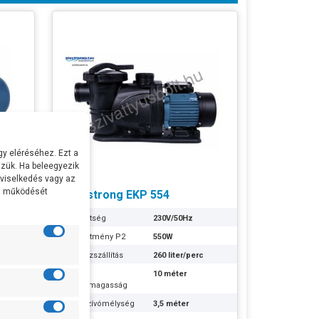
y eléréséhez. Ezt a
zük. Ha beleegyezik
 viselkedés vagy az
al működését
Aquastrong EKP 554
Feszültség
230V/50Hz
Teljesítmény P2
550W
c
Max Vízszállítás
260 liter/perc
Max
10 méter
Emelőmagasság
Max Szívómélység
3,5 méter