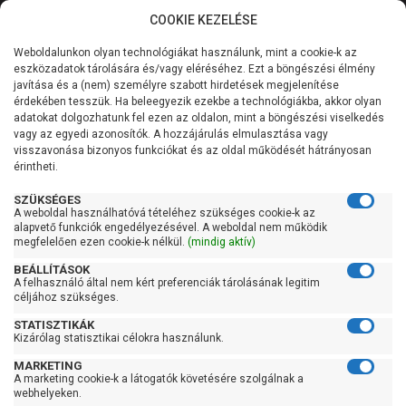
COOKIE KEZELÉSE
0
Weboldalunkon olyan technológiákat használunk, mint a cookie-k az
Kategóriák
Főoldal
Adatvédelem
eszközadatok tárolására és/vagy eléréséhez. Ezt a böngészési élmény
javítása és a (nem) személyre szabott hirdetések megjelenítése
Általános információk
érdekében tesszük. Ha beleegyezik ezekbe a technológiákba, akkor olyan
adatokat dolgozhatunk fel ezen az oldalon, mint a böngészési viselkedés
vagy az egyedi azonosítók. A hozzájárulás elmulasztása vagy
Szolgáltatásaink
visszavonása bizonyos funkciókat és az oldal működését hátrányosan
érintheti.
Kapcsolat
SZÜKSÉGES
Árukereső vélemények
A weboldal használhatóvá tételéhez szükséges cookie-k az
alapvető funkciók engedélyezésével. A weboldal nem működik
megfelelően ezen cookie-k nélkül.
(mindig aktív)
Gábor
BEÁLLÍTÁSOK
Július 8, 2026
A felhasználó által nem kért preferenciák tárolásának legitim
céljához szükséges.
STATISZTIKÁK
Rendkívül gyors kiszállítás, gondos
Kizárólag statisztikai célokra használunk.
csomagolás,tökéletes termékek. Hamarosan küldöm
MARKETING
az új rendelésemet.
A marketing cookie-k a látogatók követésére szolgálnak a
webhelyeken.