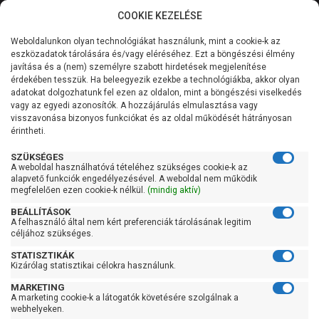
COOKIE KEZELÉSE
0
Weboldalunkon olyan technológiákat használunk, mint a cookie-k az
Kategóriák
Főoldal
Szivattyú
Benzinmotoros szivattyú
eszközadatok tárolására és/vagy eléréséhez. Ezt a böngészési élmény
Benzinmotoros szivattyú zagyos vízre
javítása és a (nem) személyre szabott hirdetések megjelenítése
Általános információk
érdekében tesszük. Ha beleegyezik ezekbe a technológiákba, akkor olyan
Benzinmotoros szivattyú
adatokat dolgozhatunk fel ezen az oldalon, mint a böngészési viselkedés
vagy az egyedi azonosítók. A hozzájárulás elmulasztása vagy
Szolgáltatásaink
zagyos vízre
visszavonása bizonyos funkciókat és az oldal működését hátrányosan
érintheti.
Kapcsolat
SZÜKSÉGES
A weboldal használhatóvá tételéhez szükséges cookie-k az
Szűrés
alapvető funkciók engedélyezésével. A weboldal nem működik
megfelelően ezen cookie-k nélkül.
(mindig aktív)
Gyors szűrők
BEÁLLÍTÁSOK
A felhasználó által nem kért preferenciák tárolásának legitim
céljához szükséges.
Raktáron
STATISZTIKÁK
Ingyenes szállítás
Kizárólag statisztikai célokra használunk.
Kedves Vásárlóink!
Gyártók
MARKETING
2026.08.08-án szombaton a munkanap ellenére is ZÁRVA
A marketing cookie-k a látogatók követésére szolgálnak a
TARTUNK!
webhelyeken.
Heron