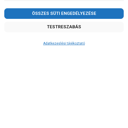
Megértésüket és türelmüket köszönjük!
Ár
email: raukerkft@gmail.com
-
OK
Garancia, javítás
Adatkezeslési tájékoztató
1 év garancia
2 év garancia
2+1 év garancia
3 év garancia
A szivattyusbolt.hu
extra
szerviz szolgáltatásai
(garanciális időn túl is)
Garanciális márkaszerviz
Alkatrészellátás
Szerviz, javítás
Szállítás