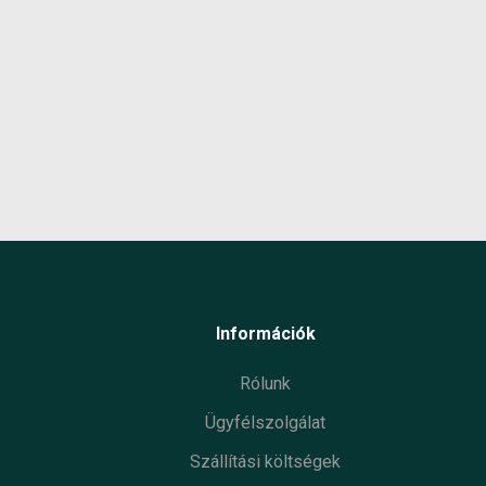
Termé
Garan
Készl
infor
Információk
Rólunk
Ügyfélszolgálat
Szállítási költségek