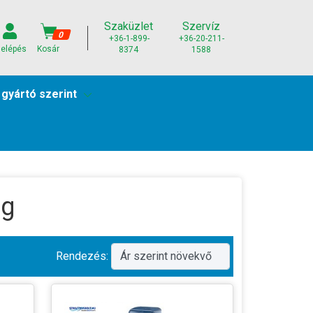
Szaküzlet
Szervíz
0
+36-1-899-
+36-20-211-
elépés
Kosár
8374
1588
 gyártó szerint
ig
Rendezés: