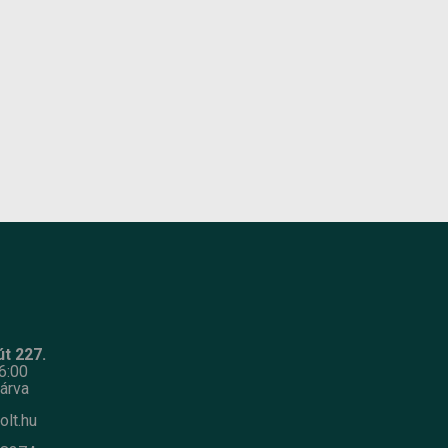
Termék súlya:
48.6 kg
Garancia:
3 év
N!
Készlet
ÉRDEKLŐDJÖN!
információ:
t 227.
6:00
árva
olt.hu