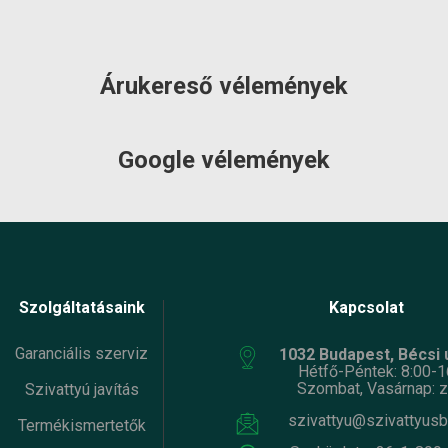
k súlya:
48 kg
Termék súlya:
48.2 kg
cia:
3 év
Garancia:
3 év
et
ÉRDEKLŐDJÖN!
Készlet
ÉRDEKLŐDJÖ
máció:
Árukereső vélemények
információ:
Google vélemények
Szolgáltatásaink
Kapcsolat
Garanciális szerviz
1032 Budapest, Bécsi ú
Hétfő-Péntek: 8:00-1
Szombat, Vasárnap: z
Szivattyú javítás
szivattyu@szivattyusb
Termékismertetők