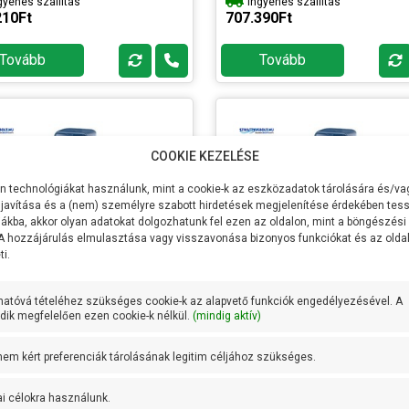
gyenes szállítás
Ingyenes szállítás
apont
liter/perc
munkapont
liter/perc
210Ft
707.390Ft
kerék anyaga
AISI 304
Lapátkerék anyaga
AISI 304
rozsdamentes
rozsdament
Tovább
Tovább
acél
acél
ttyúház
Öntvény
Szivattyúház
Öntvény
a
anyaga
ly anyaga
AISI 431
Tengely anyaga
AISI 431
rozsdamentes
rozsdament
COOKIE KEZELÉSE
acél
acél
dettség
IPX4
IP védettség
IPX4
 technológiákat használunk, mint a cookie-k az eszközadatok tárolására és/vag
javítása és a (nem) személyre szabott hirdetések megjelenítése érdekében tess
+ 90 fok
Max
+ 90 fok
mérséklet
vízhőmérséklet
ákba, akkor olyan adatokat dolgozhatunk fel ezen az oldalon, mint a böngészési
 A hozzájárulás elmulasztása vagy visszavonása bizonyos funkciókat és az old
:
Pedrollo
Gyártó:
Pedrollo
i.
k súlya:
52.2 kg
Termék súlya:
52.4 kg
cia:
3 év
Garancia:
3 év
hatóvá tételéhez szükséges cookie-k az alapvető funkciók engedélyezésével. A
ik megfelelően ezen cookie-k nélkül.
et
ÉRDEKLŐDJÖN!
(mindig aktív)
Készlet
ÉRDEKLŐDJÖ
máció:
információ:
ollo HT 15/2R-PRO
Pedrollo HT 15/3R-PRO
 nem kért preferenciák tárolásának legitim céljához szükséges.
ltség
400V/50Hz
Feszültség
400V/50Hz
sítmény P2
2200W
Teljesítmény P2
3,0 KW
ai célokra használunk.