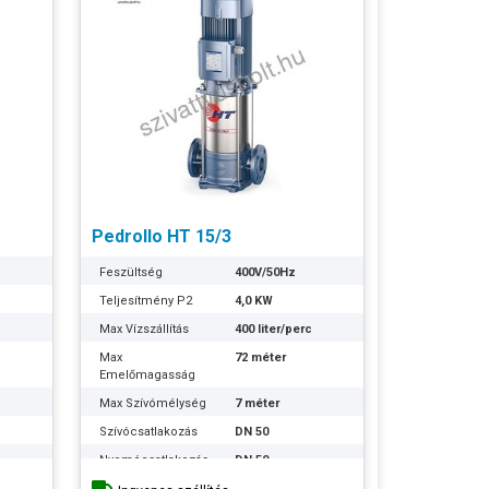
Pedrollo HT 15/3
Feszültség
400V/50Hz
Teljesítmény P2
4,0 KW
c
Max Vízszállítás
400 liter/perc
Max
72 méter
Emelőmagasság
Max Szívómélység
7 méter
Szívócsatlakozás
DN 50
Nyomócsatlakozás
DN 50
 300
Optimális
48 méteren 300