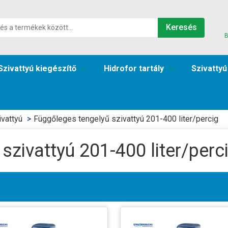
Keresés
B
Szivattyú kiegészítő
Hidrofor tartály
Szivattyú
vattyú
Függőleges tengelyű szivattyú 201-400 liter/percig
szivattyú 201-400 liter/perc