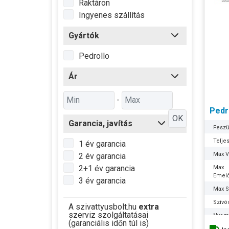
Raktáron
Ingyenes szállítás
Gyártók
Pedrollo
Ár
-
Pedr
OK
Garancia, javítás
Feszü
Telje
1 év garancia
Max Ví
2 év garancia
2+1 év garancia
Max
Emel
3 év garancia
Max S
Szívó
A szivattyusbolt.hu
extra
szerviz szolgáltatásai
Nyom
(garanciális időn túl is)
Optim