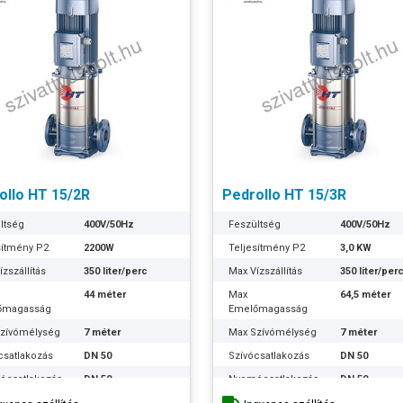
ollo HT 15/2R
Pedrollo HT 15/3R
ltség
400V/50Hz
Feszültség
400V/50Hz
sítmény P2
2200W
Teljesítmény P2
3,0 KW
zszállítás
350 liter/perc
Max Vízszállítás
350 liter/per
44 méter
Max
64,5 méter
őmagasság
Emelőmagasság
zívómélység
7 méter
Max Szívómélység
7 méter
csatlakozás
DN 50
Szívócsatlakozás
DN 50
ócsatlakozás
DN 50
Nyomócsatlakozás
DN 50
ális
27,5 méteren 300
Optimális
37,5 méteren