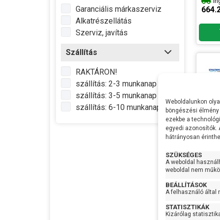
In
Garanciális márkaszerviz
munk
664.
Alkatrészellátás
Lapát
Szerviz, javítás
Sziva
Szállítás
anyag
Tenge
RAKTÁRON!
szállítás: 2-3 munkanap
szállítás: 3-5 munkanap
IP vé
Weboldalunkon olyan
szállítás: 6-10 munkanap
böngészési élmény 
Max
vízhő
ezekbe a technológi
egyedi azonosítók.
Gyártó
hátrányosan érinthet
Termé
SZÜKSÉGES
Garan
A weboldal használ
weboldal nem működ
Készl
infor
Pedr
BEÁLLÍTÁSOK
A felhasználó által
Feszü
STATISZTIKÁK
Telje
Kizárólag statisztik