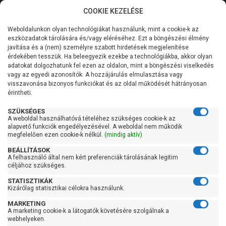
COOKIE KEZELÉSE
0
Weboldalunkon olyan technológiákat használunk, mint a cookie-k az
Kategóriák
Főoldal
Szivattyú
Búvárszivattyú csőkút szivattyú
eszközadatok tárolására és/vagy eléréséhez. Ezt a böngészési élmény
Búvárszivattyú csőkút szivattyú 400 liter/perc felett
javítása és a (nem) személyre szabott hirdetések megjelenítése
Általános információk
érdekében tesszük. Ha beleegyezik ezekbe a technológiákba, akkor olyan
Búvárszivattyú csőkút
adatokat dolgozhatunk fel ezen az oldalon, mint a böngészési viselkedés
vagy az egyedi azonosítók. A hozzájárulás elmulasztása vagy
Szolgáltatásaink
szivattyú 400 liter/perc
visszavonása bizonyos funkciókat és az oldal működését hátrányosan
érintheti.
Kapcsolat
felett
SZÜKSÉGES
A weboldal használhatóvá tételéhez szükséges cookie-k az
alapvető funkciók engedélyezésével. A weboldal nem működik
megfelelően ezen cookie-k nélkül.
(mindig aktív)
Szűrés
BEÁLLÍTÁSOK
A felhasználó által nem kért preferenciák tárolásának legitim
céljához szükséges.
Gyors szűrők
STATISZTIKÁK
Raktáron
Kizárólag statisztikai célokra használunk.
Ingyenes szállítás
MARKETING
A marketing cookie-k a látogatók követésére szolgálnak a
webhelyeken.
Gyártók