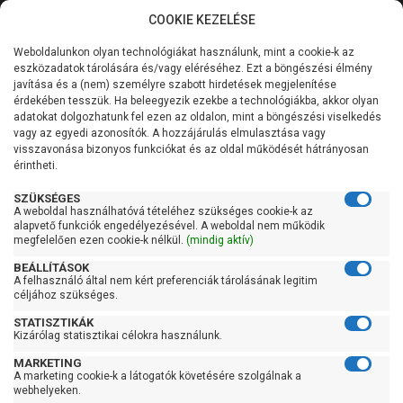
COOKIE KEZELÉSE
0
Weboldalunkon olyan technológiákat használunk, mint a cookie-k az
Kategóriák
Főoldal
Szivattyú
Ásottkút szivattyú
eszközadatok tárolására és/vagy eléréséhez. Ezt a böngészési élmény
Jiadi ásottkút szivattyú
javítása és a (nem) személyre szabott hirdetések megjelenítése
Általános információk
érdekében tesszük. Ha beleegyezik ezekbe a technológiákba, akkor olyan
Jiadi ásottkút szivattyú
adatokat dolgozhatunk fel ezen az oldalon, mint a böngészési viselkedés
vagy az egyedi azonosítók. A hozzájárulás elmulasztása vagy
Szolgáltatásaink
visszavonása bizonyos funkciókat és az oldal működését hátrányosan
érintheti.
Kapcsolat
Szűrés
SZÜKSÉGES
A weboldal használhatóvá tételéhez szükséges cookie-k az
alapvető funkciók engedélyezésével. A weboldal nem működik
Gyors szűrők
megfelelően ezen cookie-k nélkül.
(mindig aktív)
BEÁLLÍTÁSOK
Raktáron
A felhasználó által nem kért preferenciák tárolásának legitim
Ingyenes szállítás
céljához szükséges.
STATISZTIKÁK
Gyártók
Kizárólag statisztikai célokra használunk.
MARKETING
Jiadi szivattyú
A marketing cookie-k a látogatók követésére szolgálnak a
webhelyeken.
Ár