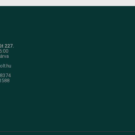
t 227.
6:00
árva
olt.hu
-8374
1588