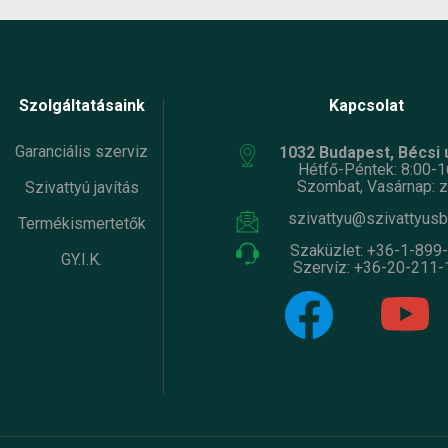
Szolgáltatásaink
Kapcsolat
Garanciális szerviz
1032 Budapest, Bécsi ú
Hétfő-Péntek: 8:00-1
Szombat, Vasárnap: z
Szivattyú javítás
szivattyu@szivattyusb
Termékismertetők
Szaküzlet:
+36-1-899
GY.I.K.
Szervíz:
+36-20-211-