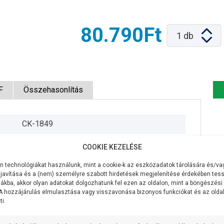
80.790Ft
1
db
F
Összehasonlítás
CK-1849
230V/50Hz
COOKIE KEZELÉSE
250W
 technológiákat használunk, mint a cookie-k az eszközadatok tárolására és/vag
javítása és a (nem) személyre szabott hirdetések megjelenítése érdekében tess
120 liter/perc
ákba, akkor olyan adatokat dolgozhatunk fel ezen az oldalon, mint a böngészési
 A hozzájárulás elmulasztása vagy visszavonása bizonyos funkciókat és az old
i.
6,5 méter
3,1 méteren 100 liter/perc