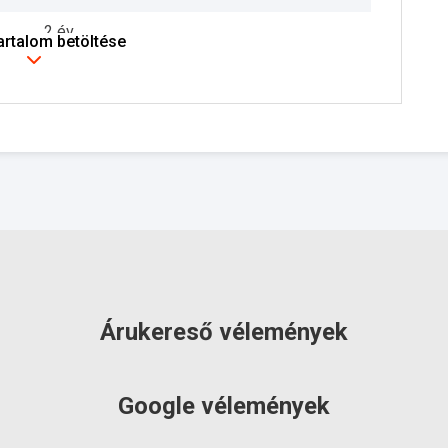
2 év
tartalom betöltése
szállítás: 2-3 munkanap
Árukereső vélemények
Google vélemények