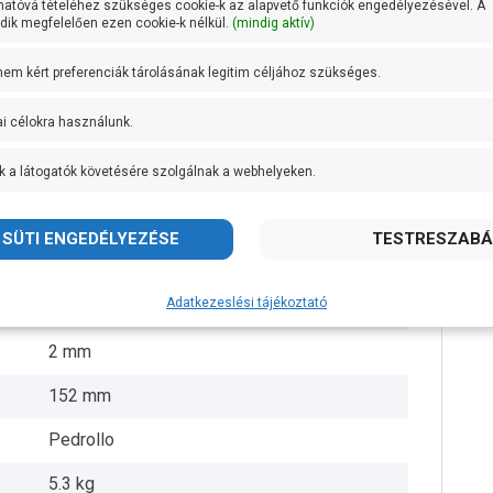
hatóvá tételéhez szükséges cookie-k az alapvető funkciók engedélyezésével. A
ik megfelelően ezen cookie-k nélkül.
(mindig aktív)
Noryl
 nem kért preferenciák tárolásának legitim céljához szükséges.
Technopolimer
ai célokra használunk.
AISI 431 rozsdamentes acél
k a látogatók követésére szolgálnak a webhelyeken.
+ 40 fok
5/4 coll
10 méter
Adatkezeslési tájékoztató
3 méter
2 mm
152 mm
Pedrollo
5.3 kg