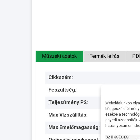
Műszaki adatok
Termék leírás
PD
Cikkszám:
Feszültség:
Teljesítmény P2:
Weboldalunkon olyan
böngészési élmény 
Max Vízszállítás:
ezekbe a technológi
egyedi azonosítók.
hátrányosan érinthet
Max Emelőmagasság:
SZÜKSÉGES
Optimális munkapont: