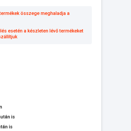
 a termékek összege meghaladja a
elés esetén a készleten lévő termékeket
állítjuk
n
 után is
után is