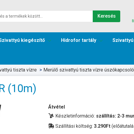
Keresés
B
Szivattyú kiegészítő
Hidrofor tartály
Szivattyú
attyú tiszta vízre
Merülő szivattyú tiszta vízre úszókapcsoló
R (10m)
Átvétel
Készletinformáció:
szállítás: 2-3 m
Szállítási költség:
3.290Ft
(előátutalá