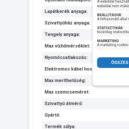
A weboldal használ
weboldal nem működ
Lapátkerék anyaga:
BEÁLLÍTÁSOK
A felhasználó által
Szivattyúház anyaga:
STATISZTIKÁK
Kizárólag statisztik
Tengely anyaga:
MARKETING
A marketing cookie-
Max vízhőmérséklet:
Nyomócsatlakozás:
Elektromos kábel hossza:
Max meríthetőség:
Max szemcseméret:
Szivattyú átmérő:
Gyártó:
Termék súlya: