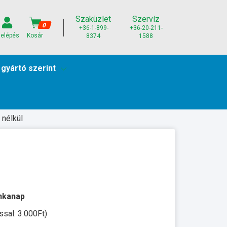
Szaküzlet
Szervíz
0
+36-1-899-
+36-20-211-
elépés
Kosár
8374
1588
 gyártó szerint
 nélkül
unkanap
ssal: 3.000Ft)