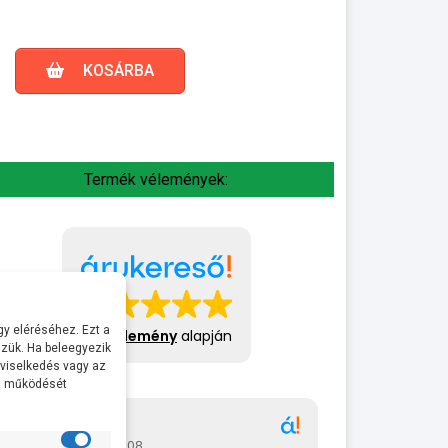
KOSÁRBA
Termék vélemények:
y eléréséhez. Ezt a
413 vélemény
alapján
zük. Ha beleegyezik
 viselkedés vagy az
al működését
Gábor
A bol
2026-07-08
2026-