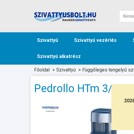
Szivattyú
Szivattyú vezérlés
Szivattyú alkatrész
Főoldal
Szivattyú
Függőleges tengelyű szi
Pedrollo HTm 3/5
202