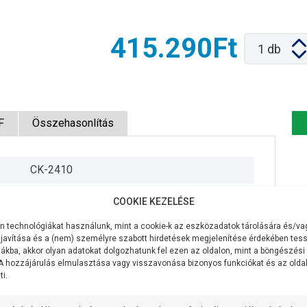
415.290Ft
1
db
F
Összehasonlítás
CK-2410
230V/50Hz
COOKIE KEZELÉSE
1100W
 technológiákat használunk, mint a cookie-k az eszközadatok tárolására és/vag
javítása és a (nem) személyre szabott hirdetések megjelenítése érdekében tess
90 liter/perc
ákba, akkor olyan adatokat dolgozhatunk fel ezen az oldalon, mint a böngészési
 A hozzájárulás elmulasztása vagy visszavonása bizonyos funkciókat és az old
i.
80 méter
7 méter