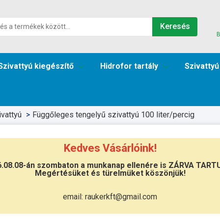
Keresés
B
Szivattyú kiegészítő
Hidrofor tartály
Szivattyú
vattyú
Függőleges tengelyű szivattyú 100 liter/percig
Kedves Vásárlóink!
6.08.08-án szombaton a munkanap ellenére is ZÁRVA TART
Megértésüket és türelmüket köszönjük!
Átvétel
Készletinformáció:
szállítás: 6-10 
email: raukerkft@gmail.com
Szállítási költség:
ingyenes