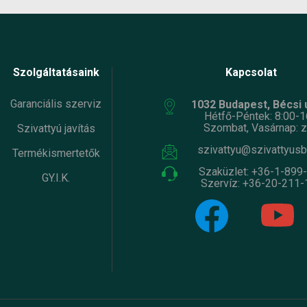
Szolgáltatásaink
Kapcsolat
Garanciális szerviz
1032 Budapest, Bécsi ú
Hétfő-Péntek: 8:00-1
Szombat, Vasárnap: z
Szivattyú javítás
szivattyu@szivattyusb
Termékismertetők
Szaküzlet:
+36-1-899
GY.I.K.
Szervíz:
+36-20-211-