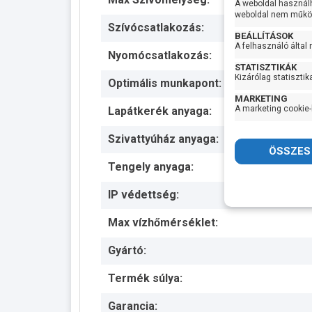
A weboldal használ
weboldal nem működ
Szívócsatlakozás:
BEÁLLÍTÁSOK
A felhasználó által
Nyomócsatlakozás:
STATISZTIKÁK
Kizárólag statisztik
Optimális munkapont:
MARKETING
A marketing cookie-
Lapátkerék anyaga:
Szivattyúház anyaga:
Tengely anyaga:
IP védettség:
Max vízhőmérséklet:
Gyártó:
Termék súlya:
Garancia: