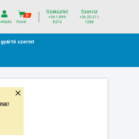
Szaküzlet
Szervíz
0
+36-1-899-
+36-20-211-
elépés
Kosár
8374
1588
 gyártó szerint
UNK!
munkanap