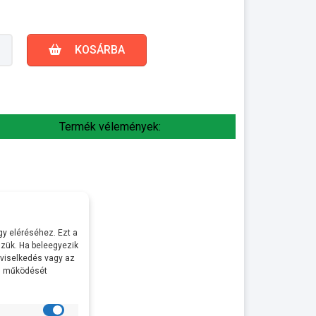
KOSÁRBA
Termék vélemények:
y eléréséhez. Ezt a
zük. Ha beleegyezik
 viselkedés vagy az
al működését