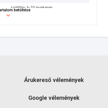
szállítás: 6-10 munkanap
tartalom betöltése
Árukereső vélemények
Google vélemények