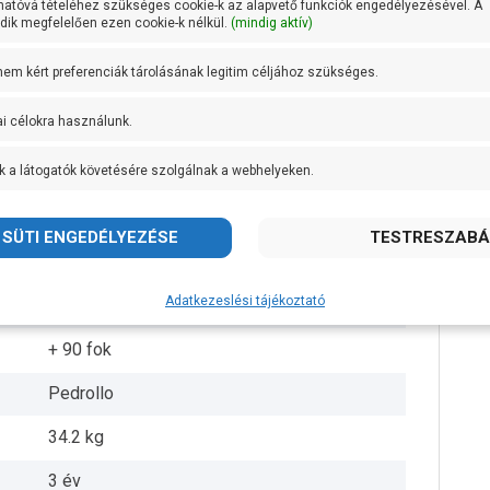
hatóvá tételéhez szükséges cookie-k az alapvető funkciók engedélyezésével. A
ik megfelelően ezen cookie-k nélkül.
(mindig aktív)
DN 25
 nem kért preferenciák tárolásának legitim céljához szükséges.
DN 25
ai célokra használunk.
57 méteren 60 liter/perc
k a látogatók követésére szolgálnak a webhelyeken.
AISI 304 rozsdamentes acél
Öntvény
AISI 431 rozsdamentes acél
Adatkezeslési tájékoztató
IPX4
+ 90 fok
Pedrollo
34.2 kg
3 év