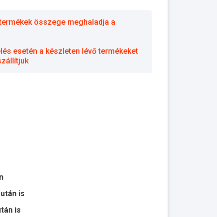
 a termékek összege meghaladja a
elés esetén a készleten lévő termékeket
állítjuk
n
 után is
után is