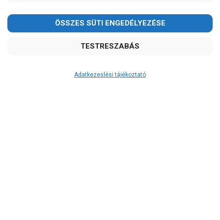
Kedves Vásárlóink!
2026.08.08-án szombaton a munkanap ellenére is ZÁRVA
TARTUNK!
Megértésüket és türelmüket köszönjük!
email: raukerkft@gmail.com
Adatkezeslési tájékoztató
Átvétel
Készletinformáció:
szállítás: 6-10 munkanap
Szállítási költség:
3.290Ft
(előátutalással: 3.000Ft)