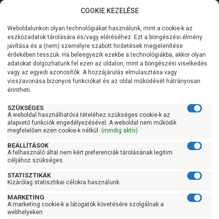
COOKIE KEZELÉSE
0
Weboldalunkon olyan technológiákat használunk, mint a cookie-k az
Kategóriák
Főoldal
Szivattyú
eszközadatok tárolására és/vagy eléréséhez. Ezt a böngészési élmény
Merülő vízmentesítő szivattyú tiszta vízre
javítása és a (nem) személyre szabott hirdetések megjelenítése
Merülő szivattyú tiszta vízre úszókapcsoló nélkül
Általános információk
érdekében tesszük. Ha beleegyezik ezekbe a technológiákba, akkor olyan
adatokat dolgozhatunk fel ezen az oldalon, mint a böngészési viselkedés
Pedrollo Top 3-FLOOR LA
vagy az egyedi azonosítók. A hozzájárulás elmulasztása vagy
Szolgáltatásaink
visszavonása bizonyos funkciókat és az oldal működését hátrányosan
érintheti.
Kapcsolat
SZÜKSÉGES
A weboldal használhatóvá tételéhez szükséges cookie-k az
alapvető funkciók engedélyezésével. A weboldal nem működik
megfelelően ezen cookie-k nélkül.
(mindig aktív)
BEÁLLÍTÁSOK
A felhasználó által nem kért preferenciák tárolásának legitim
céljához szükséges.
STATISZTIKÁK
Kizárólag statisztikai célokra használunk.
MARKETING
A marketing cookie-k a látogatók követésére szolgálnak a
webhelyeken.