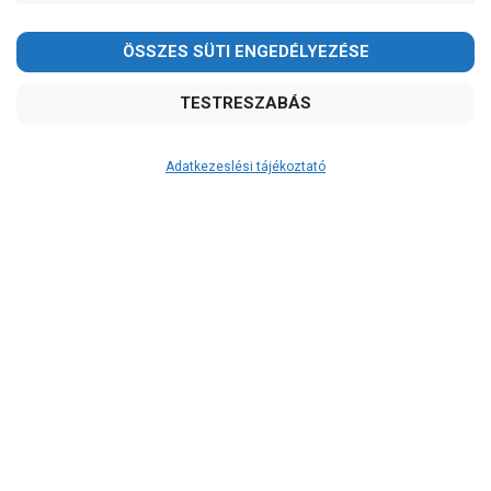
Adatkezeslési tájékoztató
Átvétel
Készletinformáció:
szállítás: 6-10 munkanap
Szállítási költség:
3.290Ft
(előátutalással: 3.000Ft)