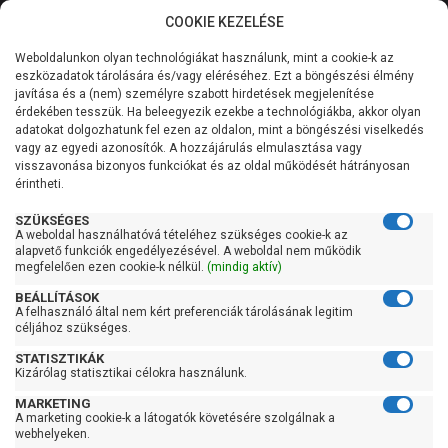
COOKIE KEZELÉSE
0
Weboldalunkon olyan technológiákat használunk, mint a cookie-k az
Kategóriák
Főoldal
Szivattyú
Szennyezett vízszivattyú
eszközadatok tárolására és/vagy eléréséhez. Ezt a böngészési élmény
Szennyezett vízszivattyú szintkapcsolóval
javítása és a (nem) személyre szabott hirdetések megjelenítése
Általános információk
érdekében tesszük. Ha beleegyezik ezekbe a technológiákba, akkor olyan
Pedrollo Tex 2 (10m)
adatokat dolgozhatunk fel ezen az oldalon, mint a böngészési viselkedés
vagy az egyedi azonosítók. A hozzájárulás elmulasztása vagy
Szolgáltatásaink
visszavonása bizonyos funkciókat és az oldal működését hátrányosan
érintheti.
Kapcsolat
SZÜKSÉGES
A weboldal használhatóvá tételéhez szükséges cookie-k az
alapvető funkciók engedélyezésével. A weboldal nem működik
megfelelően ezen cookie-k nélkül.
(mindig aktív)
BEÁLLÍTÁSOK
A felhasználó által nem kért preferenciák tárolásának legitim
céljához szükséges.
STATISZTIKÁK
Kizárólag statisztikai célokra használunk.
MARKETING
A marketing cookie-k a látogatók követésére szolgálnak a
webhelyeken.