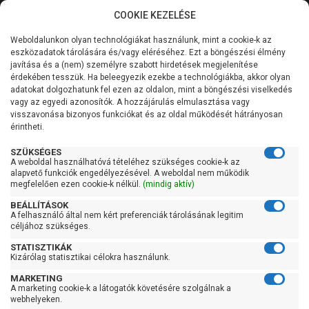
COOKIE KEZELÉSE
0
Weboldalunkon olyan technológiákat használunk, mint a cookie-k az
Kategóriák
Főoldal
Szivattyú
Házivízellátó házivízmű
eszközadatok tárolására és/vagy eléréséhez. Ezt a böngészési élmény
Házivízellátó házivízmű 24 literes tartállyal
javítása és a (nem) személyre szabott hirdetések megjelenítése
Általános információk
érdekében tesszük. Ha beleegyezik ezekbe a technológiákba, akkor olyan
Pedrollo Hydrofresh
adatokat dolgozhatunk fel ezen az oldalon, mint a böngészési viselkedés
vagy az egyedi azonosítók. A hozzájárulás elmulasztása vagy
Szolgáltatásaink
JSWm 1A-24 CL
visszavonása bizonyos funkciókat és az oldal működését hátrányosan
érintheti.
Kapcsolat
SZÜKSÉGES
A weboldal használhatóvá tételéhez szükséges cookie-k az
alapvető funkciók engedélyezésével. A weboldal nem működik
megfelelően ezen cookie-k nélkül.
(mindig aktív)
BEÁLLÍTÁSOK
A felhasználó által nem kért preferenciák tárolásának legitim
céljához szükséges.
STATISZTIKÁK
Kizárólag statisztikai célokra használunk.
MARKETING
A marketing cookie-k a látogatók követésére szolgálnak a
webhelyeken.