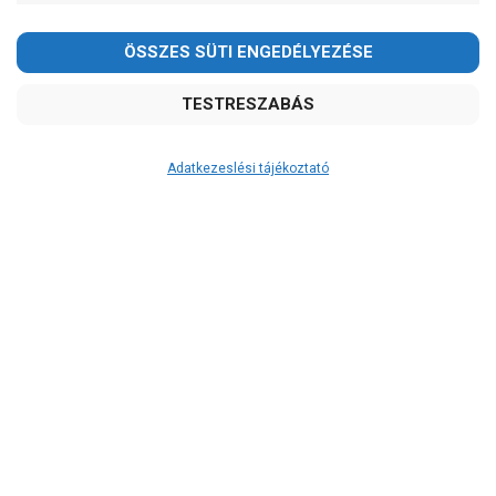
Adatkezeslési tájékoztató
Átvétel
Készletinformáció:
szállítás: 3-5 munkanap
Szállítási költség:
4.150Ft
(előátutalással: 3.800Ft)
A szállítás díjmentes, ha a termékek
összege meghaladja a 200.000Ft-ot.
A 12:00 óráig leadott rendelés esetén
a készleten lévő termékeket a