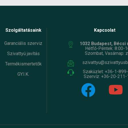
Szolgáltatásaink
Kapcsolat
Garanciális szerviz
1032 Budapest, Bécsi ú
Hétfő-Péntek: 8:00-1
Szombat, Vasárnap: z
Szivattyú javítás
szivattyu@szivattyusb
Termékismertetők
Szaküzlet:
+36-1-899
GY.I.K.
Szervíz:
+36-20-211-