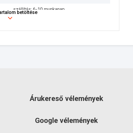
szállítás: 6-10 munkanap
tartalom betöltése
Árukereső vélemények
Google vélemények