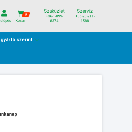
Szaküzlet
Szervíz
0
+36-1-899-
+36-20-211-
elépés
Kosár
8374
1588
 gyártó szerint
munkanap