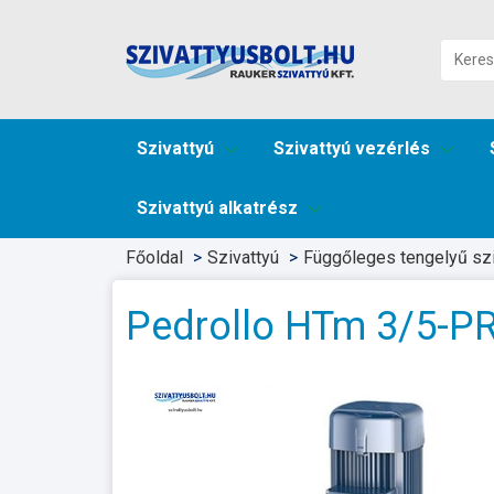
Szivattyú
Szivattyú vezérlés
Szivattyú alkatrész
Főoldal
Szivattyú
Függőleges tengelyű szi
Pedrollo HTm 3/5-P