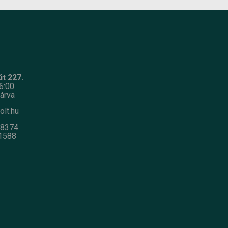
t 227.
6:00
árva
olt.hu
-8374
1588