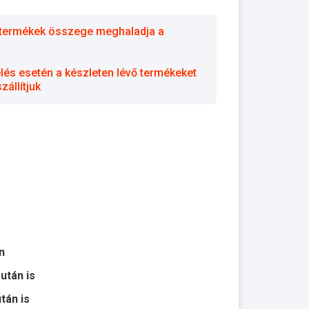
 a termékek összege meghaladja a
elés esetén a készleten lévő termékeket
állítjuk
n
 után is
után is