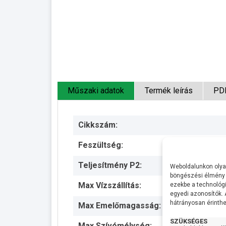
Műszaki adatok
Termék leírás
PD
Cikkszám:
Feszültség:
Teljesítmény P2:
Weboldalunkon olyan
böngészési élmény 
Max Vízszállítás:
ezekbe a technológi
egyedi azonosítók.
hátrányosan érinthet
Max Emelőmagasság:
SZÜKSÉGES
Max Szívómélység: