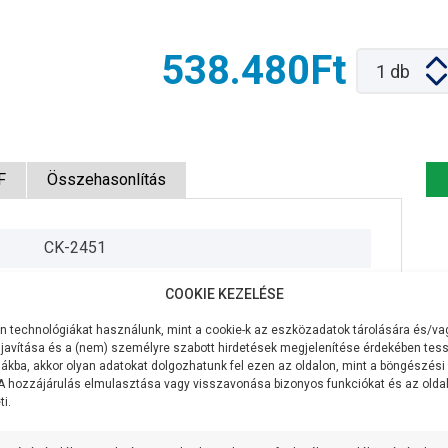
538.480Ft
1
db
F
Összehasonlítás
CK-2451
230V/50Hz
COOKIE KEZELÉSE
1100W
 technológiákat használunk, mint a cookie-k az eszközadatok tárolására és/vag
javítása és a (nem) személyre szabott hirdetések megjelenítése érdekében tess
90 liter/perc
ákba, akkor olyan adatokat dolgozhatunk fel ezen az oldalon, mint a böngészési
 A hozzájárulás elmulasztása vagy visszavonása bizonyos funkciókat és az old
i.
80 méter
7 méter