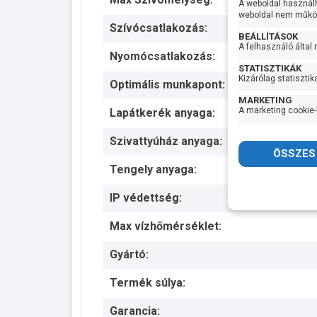
A weboldal használ
weboldal nem működ
Szívócsatlakozás:
BEÁLLÍTÁSOK
A felhasználó által
Nyomócsatlakozás:
STATISZTIKÁK
Kizárólag statisztik
Optimális munkapont:
MARKETING
A marketing cookie-
Lapátkerék anyaga:
Szivattyúház anyaga:
Tengely anyaga:
IP védettség:
Max vízhőmérséklet:
Gyártó:
Termék súlya:
Garancia: