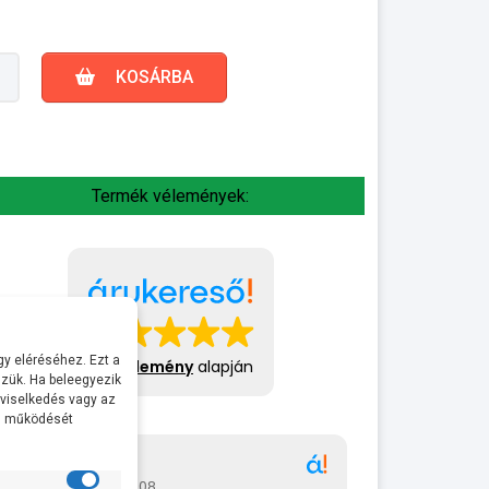
KOSÁRBA
Termék vélemények:
y eléréséhez. Ezt a
413 vélemény
alapján
zük. Ha beleegyezik
 viselkedés vagy az
al működését
Gábor
A bol
2026-07-08
2026-