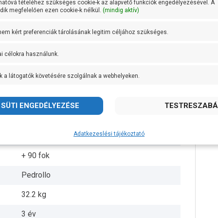
hatóvá tételéhez szükséges cookie-k az alapvető funkciók engedélyezésével. A
ik megfelelően ezen cookie-k nélkül.
(mindig aktív)
DN 25
 nem kért preferenciák tárolásának legitim céljához szükséges.
DN 25
ai célokra használunk.
57 méteren 60 liter/perc
k a látogatók követésére szolgálnak a webhelyeken.
AISI 304 rozsdamentes acél
AISI 304 rozsdamentes acél
AISI 316L rozsdamentes acél
Adatkezeslési tájékoztató
IPX4
+ 90 fok
Pedrollo
32.2 kg
3 év