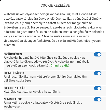
COOKIE KEZELÉSE
0
Weboldalunkon olyan technológiákat használunk, mint a cookie-k az
Kategóriák
Főoldal
Szivattyú
Függőleges tengelyű szivattyú
eszközadatok tárolására és/vagy eléréséhez. Ezt a böngészési élmény
Függőleges tengelyű szivattyú 101-200 liter/percig
javítása és a (nem) személyre szabott hirdetések megjelenítése
Általános információk
érdekében tesszük. Ha beleegyezik ezekbe a technológiákba, akkor olyan
Pedrollo HT 8/6
adatokat dolgozhatunk fel ezen az oldalon, mint a böngészési viselkedés
vagy az egyedi azonosítók. A hozzájárulás elmulasztása vagy
Szolgáltatásaink
visszavonása bizonyos funkciókat és az oldal működését hátrányosan
érintheti.
Kapcsolat
SZÜKSÉGES
A weboldal használhatóvá tételéhez szükséges cookie-k az
alapvető funkciók engedélyezésével. A weboldal nem működik
megfelelően ezen cookie-k nélkül.
(mindig aktív)
BEÁLLÍTÁSOK
A felhasználó által nem kért preferenciák tárolásának legitim
céljához szükséges.
STATISZTIKÁK
Kizárólag statisztikai célokra használunk.
MARKETING
A marketing cookie-k a látogatók követésére szolgálnak a
webhelyeken.