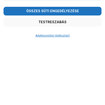
Kedves Vásárlóink!
2026.08.08-án szombaton a munkanap ellenére is ZÁRVA
TARTUNK!
Megértésüket és türelmüket köszönjük!
email: raukerkft@gmail.com
Adatkezeslési tájékoztató
Átvétel
Készletinformáció:
szállítás: 6-10 munkanap
Szállítási költség:
ingyenes