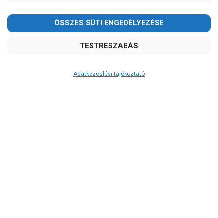
Adatkezeslési tájékoztató
Átvétel
Készletinformáció:
szállítás: 6-10 munkanap
Szállítási költség:
ingyenes