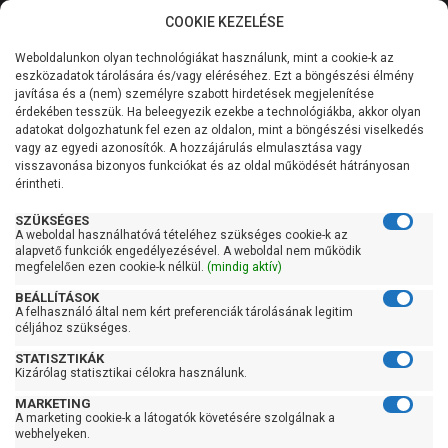
COOKIE KEZELÉSE
0
Weboldalunkon olyan technológiákat használunk, mint a cookie-k az
Kategóriák
Főoldal
Szivattyú
Függőleges tengelyű szivattyú
eszközadatok tárolására és/vagy eléréséhez. Ezt a böngészési élmény
Függőleges tengelyű szivattyú 101-200 liter/percig
javítása és a (nem) személyre szabott hirdetések megjelenítése
Általános információk
érdekében tesszük. Ha beleegyezik ezekbe a technológiákba, akkor olyan
Pedrollo HT 8/5
adatokat dolgozhatunk fel ezen az oldalon, mint a böngészési viselkedés
vagy az egyedi azonosítók. A hozzájárulás elmulasztása vagy
Szolgáltatásaink
visszavonása bizonyos funkciókat és az oldal működését hátrányosan
érintheti.
Kapcsolat
SZÜKSÉGES
A weboldal használhatóvá tételéhez szükséges cookie-k az
alapvető funkciók engedélyezésével. A weboldal nem működik
megfelelően ezen cookie-k nélkül.
(mindig aktív)
BEÁLLÍTÁSOK
A felhasználó által nem kért preferenciák tárolásának legitim
céljához szükséges.
STATISZTIKÁK
Kizárólag statisztikai célokra használunk.
MARKETING
A marketing cookie-k a látogatók követésére szolgálnak a
webhelyeken.