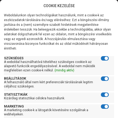
COOKIE KEZELÉSE
0
Weboldalunkon olyan technológiákat használunk, mint a cookie-k az
Kategóriák
Főoldal
Szivattyú
Függőleges tengelyű szivattyú
eszközadatok tárolására és/vagy eléréséhez. Ezt a böngészési élmény
Függőleges tengelyű szivattyú 400 liter/perc felett
javítása és a (nem) személyre szabott hirdetések megjelenítése
Általános információk
érdekében tesszük. Ha beleegyezik ezekbe a technológiákba, akkor olyan
Pedrollo HT 30/2R
adatokat dolgozhatunk fel ezen az oldalon, mint a böngészési viselkedés
vagy az egyedi azonosítók. A hozzájárulás elmulasztása vagy
Szolgáltatásaink
visszavonása bizonyos funkciókat és az oldal működését hátrányosan
érintheti.
Kapcsolat
SZÜKSÉGES
A weboldal használhatóvá tételéhez szükséges cookie-k az
alapvető funkciók engedélyezésével. A weboldal nem működik
megfelelően ezen cookie-k nélkül.
(mindig aktív)
BEÁLLÍTÁSOK
A felhasználó által nem kért preferenciák tárolásának legitim
céljához szükséges.
STATISZTIKÁK
Kizárólag statisztikai célokra használunk.
MARKETING
A marketing cookie-k a látogatók követésére szolgálnak a
webhelyeken.