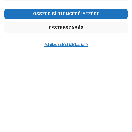
Adatkezeslési tájékoztató
Átvétel
Készletinformáció:
ÉRDEKLŐDJÖN!
Szállítási költség:
ingyenes