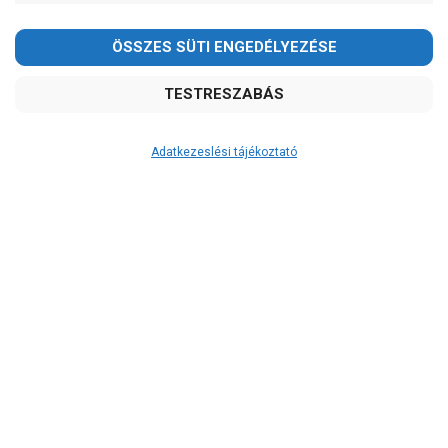
2026.08.08-án szombaton a munkanap ellenére is ZÁRVA
TARTUNK!
Megértésüket és türelmüket köszönjük!
email: raukerkft@gmail.com
Adatkezeslési tájékoztató
Átvétel
Készletinformáció:
ÉRDEKLŐDJÖN!
Szállítási költség:
ingyenes