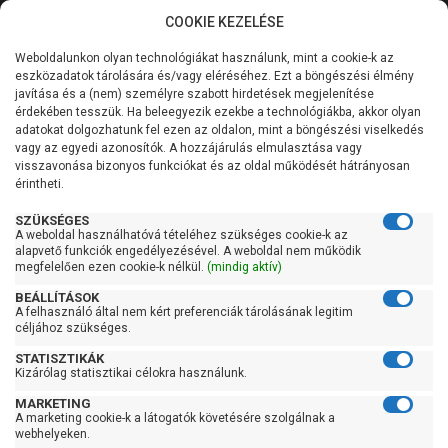
COOKIE KEZELÉSE
0
Weboldalunkon olyan technológiákat használunk, mint a cookie-k az
Kategóriák
Főoldal
Szivattyú
Függőleges tengelyű szivattyú
eszközadatok tárolására és/vagy eléréséhez. Ezt a böngészési élmény
Függőleges tengelyű szivattyú 400 liter/perc felett
javítása és a (nem) személyre szabott hirdetések megjelenítése
Általános információk
érdekében tesszük. Ha beleegyezik ezekbe a technológiákba, akkor olyan
Pedrollo HT 30/2
adatokat dolgozhatunk fel ezen az oldalon, mint a böngészési viselkedés
vagy az egyedi azonosítók. A hozzájárulás elmulasztása vagy
Szolgáltatásaink
visszavonása bizonyos funkciókat és az oldal működését hátrányosan
érintheti.
Kapcsolat
SZÜKSÉGES
A weboldal használhatóvá tételéhez szükséges cookie-k az
alapvető funkciók engedélyezésével. A weboldal nem működik
megfelelően ezen cookie-k nélkül.
(mindig aktív)
BEÁLLÍTÁSOK
A felhasználó által nem kért preferenciák tárolásának legitim
céljához szükséges.
STATISZTIKÁK
Kizárólag statisztikai célokra használunk.
MARKETING
A marketing cookie-k a látogatók követésére szolgálnak a
Kedves Vásárlóink!
webhelyeken.