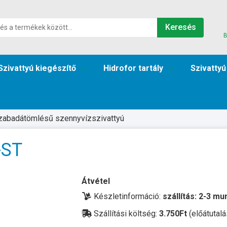
Keresés
B
Szivattyú kiegészítő
Hidrofor tartály
Szivattyú
zabadátömlésű szennyvízszivattyú
-ST
Átvétel
Készletinformáció:
szállítás: 2-3 m
Szállítási költség:
3.750Ft
(előátutalá