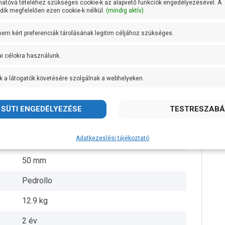
hatóvá tételéhez szükséges cookie-k az alapvető funkciók engedélyezésével. A
ik megfelelően ezen cookie-k nélkül.
(mindig aktív)
AISI 304 rozsdamentes acél
 nem kért preferenciák tárolásának legitim céljához szükséges.
AISI 304 rozsdamentes acél
ai célokra használunk.
AISI 431 rozsdamentes acél
k a látogatók követésére szolgálnak a webhelyeken.
+ 40 fok
2 coll
10 méter
Adatkezeslési tájékoztató
5 méter
50 mm
Pedrollo
12.9 kg
2 év