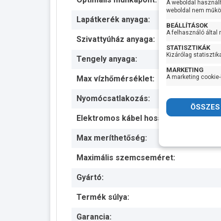
A weboldal használ
weboldal nem működ
Lapátkerék anyaga:
BEÁLLÍTÁSOK
A felhasználó által
Szivattyúház anyaga:
STATISZTIKÁK
Kizárólag statisztik
Tengely anyaga:
MARKETING
A marketing cookie-
Max vízhőmérséklet:
Nyomócsatlakozás:
Elektromos kábel hossza:
Max meríthetőség:
Maximális szemcseméret:
Gyártó:
Termék súlya:
Garancia: