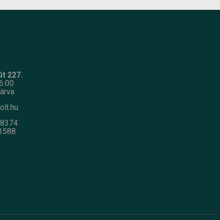
t 227.
6:00
árva
olt.hu
-8374
1588