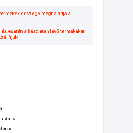
 a termékek összege meghaladja a
elés esetén a készleten lévő termékeket
állítjuk
n
 után is
után is