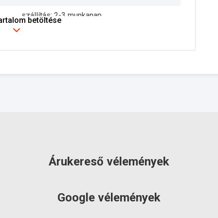
szállítás: 2-3 munkanap
tartalom betöltése
Árukereső vélemények
Google vélemények