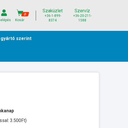
Szaküzlet
Szervíz
0
+36-1-899-
+36-20-211-
elépés
Kosár
8374
1588
 gyártó szerint
unkanap
ssal: 3.500Ft)