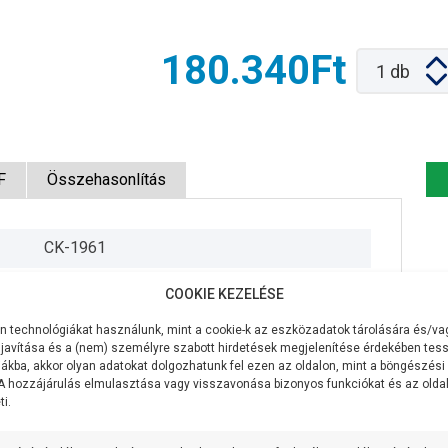
180.340Ft
1
db
F
Összehasonlítás
CK-1961
230V/50Hz
COOKIE KEZELÉSE
750W
 technológiákat használunk, mint a cookie-k az eszközadatok tárolására és/vag
javítása és a (nem) személyre szabott hirdetések megjelenítése érdekében tess
550 liter/perc
ákba, akkor olyan adatokat dolgozhatunk fel ezen az oldalon, mint a böngészési
 A hozzájárulás elmulasztása vagy visszavonása bizonyos funkciókat és az old
i.
10 méter
5 méteren 400 liter/perc