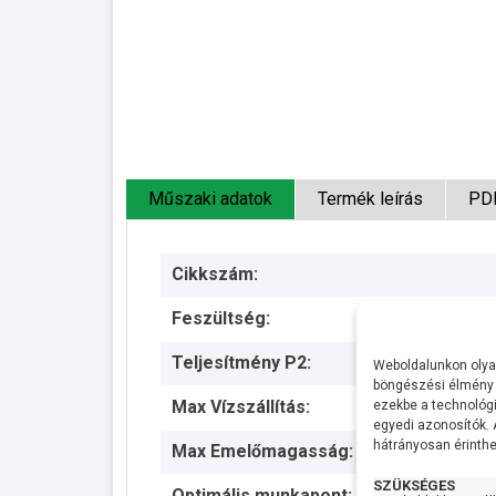
Műszaki adatok
Termék leírás
PD
Cikkszám:
Feszültség:
Teljesítmény P2:
Weboldalunkon olyan
böngészési élmény 
Max Vízszállítás:
ezekbe a technológi
egyedi azonosítók.
hátrányosan érinthet
Max Emelőmagasság:
SZÜKSÉGES
Optimális munkapont: