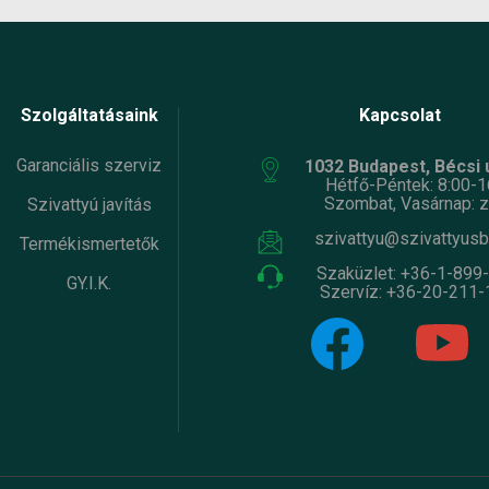
Szolgáltatásaink
Kapcsolat
Garanciális szerviz
1032 Budapest, Bécsi ú
Hétfő-Péntek: 8:00-1
Szombat, Vasárnap: z
Szivattyú javítás
szivattyu@szivattyusb
Termékismertetők
Szaküzlet:
+36-1-899
GY.I.K.
Szervíz:
+36-20-211-