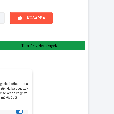
KOSÁRBA
Termék vélemények:
y eléréséhez. Ezt a
zük. Ha beleegyezik
 viselkedés vagy az
al működését