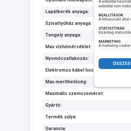
A weboldal használ
weboldal nem működ
Lapátkerék anyaga:
BEÁLLÍTÁSOK
A felhasználó által
Szivattyúház anyaga:
STATISZTIKÁK
Kizárólag statisztik
Tengely anyaga:
MARKETING
A marketing cookie-
Max vízhőmérséklet:
Nyomócsatlakozás:
Elektromos kábel hossza:
Max meríthetőség:
Maximális szemcseméret:
Gyártó:
Termék súlya:
Garancia: