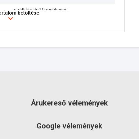
szállítás: 6-10 munkanap
tartalom betöltése
Árukereső vélemények
Google vélemények