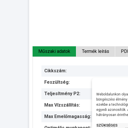
Műszaki adatok
Termék leírás
PD
Cikkszám:
Feszültség:
Teljesítmény P2:
Weboldalunkon olyan
böngészési élmény 
Max Vízszállítás:
ezekbe a technológi
egyedi azonosítók.
hátrányosan érinthet
Max Emelőmagasság:
SZÜKSÉGES
Optimális munkapont: