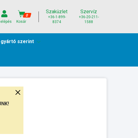
Szaküzlet
Szervíz
0
+36-1-899-
+36-20-211-
elépés
Kosár
8374
1588
 gyártó szerint
UNK!
munkanap