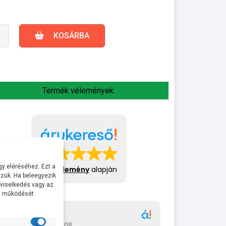
KOSÁRBA
Termék vélemények:
y eléréséhez. Ezt a
413 vélemény
alapján
zük. Ha beleegyezik
 viselkedés vagy az
al működését
Gábor
A bol
2026-07-08
2026-