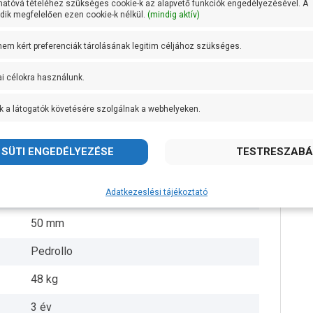
hatóvá tételéhez szükséges cookie-k az alapvető funkciók engedélyezésével. A
ik megfelelően ezen cookie-k nélkül.
(mindig aktív)
AISI 304 rozsdamentes acél
 nem kért preferenciák tárolásának legitim céljához szükséges.
Öntvény
ai célokra használunk.
AISI 431 rozsdamentes acél
k a látogatók követésére szolgálnak a webhelyeken.
+ 40 fok
2 1/2 coll
10 méter
Adatkezeslési tájékoztató
10 méter
50 mm
Pedrollo
48 kg
3 év