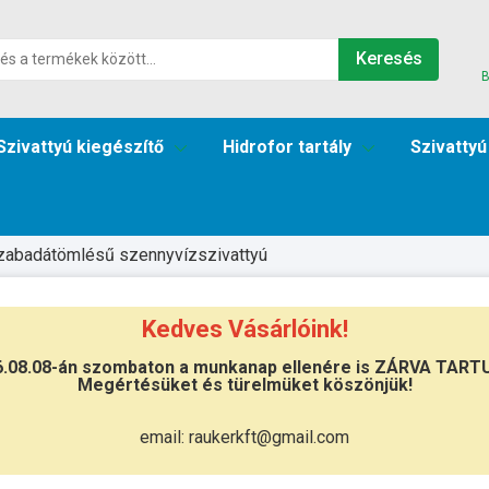
Keresés
B
Szivattyú kiegészítő
Hidrofor tartály
Szivattyú
zabadátömlésű szennyvízszivattyú
0
Kedves Vásárlóink!
6.08.08-án szombaton a munkanap ellenére is ZÁRVA TART
Megértésüket és türelmüket köszönjük!
Átvétel
Készletinformáció:
szállítás: 6-10 
email: raukerkft@gmail.com
Szállítási költség:
ingyenes