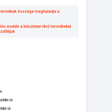
 a termékek összege meghaladja a
elés esetén a készleten lévő termékeket
állítjuk
n
 után is
után is