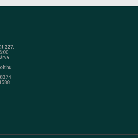
t 227.
6:00
árva
olt.hu
-8374
1588