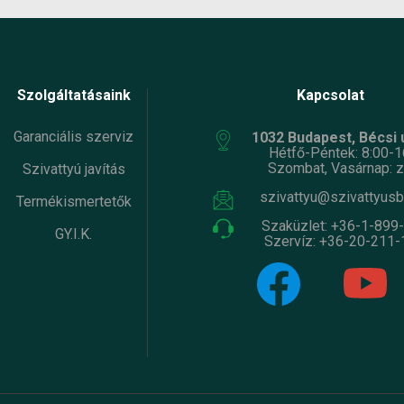
Szolgáltatásaink
Kapcsolat
Garanciális szerviz
1032 Budapest, Bécsi ú
Hétfő-Péntek: 8:00-1
Szombat, Vasárnap: z
Szivattyú javítás
szivattyu@szivattyusb
Termékismertetők
Szaküzlet:
+36-1-899
GY.I.K.
Szervíz:
+36-20-211-