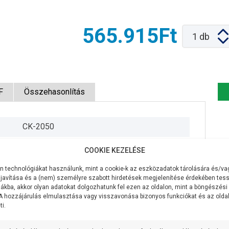
565.915Ft
1
db
F
Összehasonlítás
CK-2050
230V/50Hz
COOKIE KEZELÉSE
2200W
 technológiákat használunk, mint a cookie-k az eszközadatok tárolására és/vag
javítása és a (nem) személyre szabott hirdetések megjelenítése érdekében tess
850 liter/perc
ákba, akkor olyan adatokat dolgozhatunk fel ezen az oldalon, mint a böngészési
 A hozzájárulás elmulasztása vagy visszavonása bizonyos funkciókat és az old
i.
16,5 méter
10,3 méteren 500 liter/perc