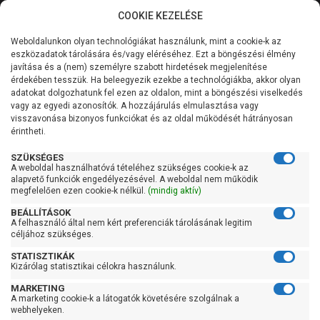
COOKIE KEZELÉSE
0
Weboldalunkon olyan technológiákat használunk, mint a cookie-k az
Kategóriák
Főoldal
Szivattyú
Szennyvízszivattyú
eszközadatok tárolására és/vagy eléréséhez. Ezt a böngészési élmény
Szabadátömlésű szennyvízszivattyú
javítása és a (nem) személyre szabott hirdetések megjelenítése
Általános információk
érdekében tesszük. Ha beleegyezik ezekbe a technológiákba, akkor olyan
Pedrollo VXC 40/50
adatokat dolgozhatunk fel ezen az oldalon, mint a böngészési viselkedés
vagy az egyedi azonosítók. A hozzájárulás elmulasztása vagy
Szolgáltatásaink
visszavonása bizonyos funkciókat és az oldal működését hátrányosan
érintheti.
Kapcsolat
SZÜKSÉGES
A weboldal használhatóvá tételéhez szükséges cookie-k az
alapvető funkciók engedélyezésével. A weboldal nem működik
megfelelően ezen cookie-k nélkül.
(mindig aktív)
BEÁLLÍTÁSOK
A felhasználó által nem kért preferenciák tárolásának legitim
céljához szükséges.
STATISZTIKÁK
Kizárólag statisztikai célokra használunk.
MARKETING
A marketing cookie-k a látogatók követésére szolgálnak a
webhelyeken.