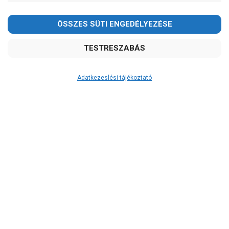
Adatkezeslési tájékoztató
Átvétel
Készletinformáció:
szállítás: 6-10 munkanap
Szállítási költség:
ingyenes