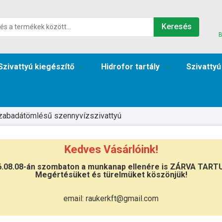
Keresés
B
Szivattyú kiegészítő
Hidrofor tartály
Szivattyú
zabadátömlésű szennyvízszivattyú
Kedves Vásárlóink!
6.08.08-án szombaton a munkanap ellenére is ZÁRVA TART
Megértésüket és türelmüket köszönjük!
Átvétel
Készletinformáció:
szállítás: 3-5 m
email: raukerkft@gmail.com
Szállítási költség:
ingyenes