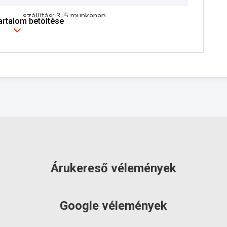
szállítás: 3-5 munkanap
tartalom betöltése
Árukereső vélemények
Google vélemények