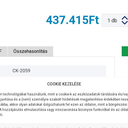
437.415Ft
1
db
F
Összehasonlítás
CK-2059
400V/50Hz
COOKIE KEZELÉSE
1500W
 technológiákat használunk, mint a cookie-k az eszközadatok tárolására és/vag
javítása és a (nem) személyre szabott hirdetések megjelenítése érdekében tess
1000 liter/perc
ákba, akkor olyan adatokat dolgozhatunk fel ezen az oldalon, mint a böngészési
 A hozzájárulás elmulasztása vagy visszavonása bizonyos funkciókat és az old
i.
9,5 méter
4,3 méteren 600 liter/perc