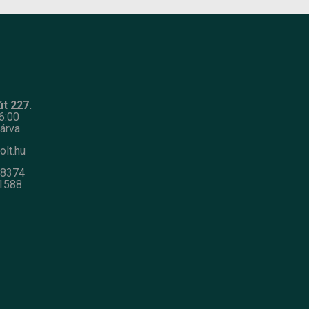
t 227.
6:00
árva
olt.hu
-8374
1588