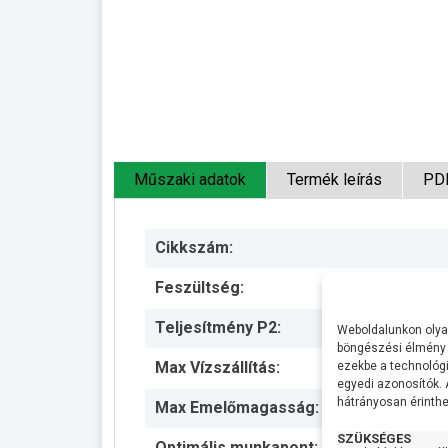
Műszaki adatok
Termék leírás
PD
Cikkszám:
Feszültség:
Teljesítmény P2:
Weboldalunkon olyan
böngészési élmény 
Max Vízszállítás:
ezekbe a technológi
egyedi azonosítók.
hátrányosan érinthet
Max Emelőmagasság:
SZÜKSÉGES
Optimális munkapont: