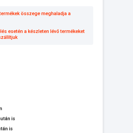
 a termékek összege meghaladja a
elés esetén a készleten lévő termékeket
állítjuk
n
 után is
után is