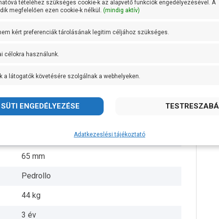
hatóvá tételéhez szükséges cookie-k az alapvető funkciók engedélyezésével. A
ik megfelelően ezen cookie-k nélkül.
(mindig aktív)
AISI 304 rozsdamentes acél
 nem kért preferenciák tárolásának legitim céljához szükséges.
Öntvény
ai célokra használunk.
AISI 431 rozsdamentes acél
k a látogatók követésére szolgálnak a webhelyeken.
+ 40 fok
3 coll
10 méter
Adatkezeslési tájékoztató
10 méter
65 mm
Pedrollo
44 kg
3 év