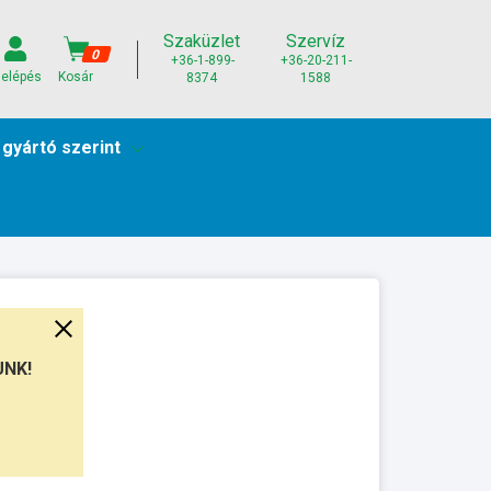
Szaküzlet
Szervíz
0
+36-1-899-
+36-20-211-
elépés
Kosár
8374
1588
 gyártó szerint
UNK!
unkanap