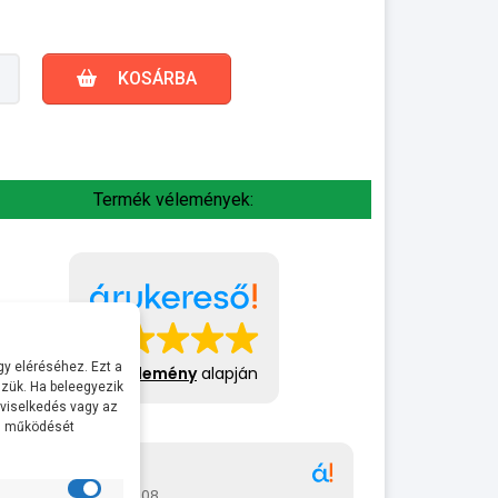
KOSÁRBA
Termék vélemények:
y eléréséhez. Ezt a
413 vélemény
alapján
zük. Ha beleegyezik
 viselkedés vagy az
al működését
Gábor
A bol
2026-07-08
2026-