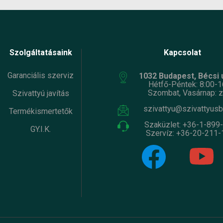
Szolgáltatásaink
Kapcsolat
Garanciális szerviz
1032 Budapest, Bécsi ú
Hétfő-Péntek: 8:00-1
Szombat, Vasárnap: z
Szivattyú javítás
szivattyu@szivattyusb
Termékismertetők
Szaküzlet:
+36-1-899
GY.I.K.
Szervíz:
+36-20-211-