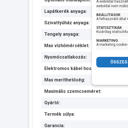
A weboldal használ
weboldal nem működ
Lapátkerék anyaga:
BEÁLLÍTÁSOK
A felhasználó által
Szivattyúház anyaga:
STATISZTIKÁK
Kizárólag statisztik
Tengely anyaga:
MARKETING
A marketing cookie-
Max vízhőmérséklet:
Nyomócsatlakozás:
Elektromos kábel hossza:
Max meríthetőség:
Maximális szemcseméret:
Gyártó:
Termék súlya:
Garancia: