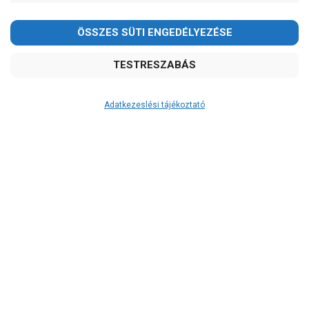
Adatkezeslési tájékoztató
Átvétel
Készletinformáció:
szállítás: 3-5 munkanap
Szállítási költség:
3.750Ft
(előátutalással: 3.500Ft)