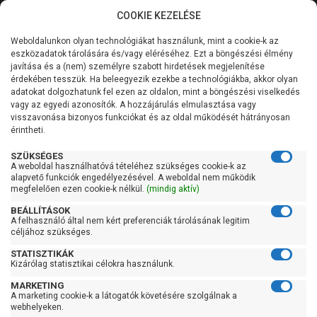
COOKIE KEZELÉSE
0
Weboldalunkon olyan technológiákat használunk, mint a cookie-k az
Kategóriák
Főoldal
Szivattyú
Szennyvízszivattyú
eszközadatok tárolására és/vagy eléréséhez. Ezt a böngészési élmény
Szabadátömlésű szennyvízszivattyú
javítása és a (nem) személyre szabott hirdetések megjelenítése
Általános információk
érdekében tesszük. Ha beleegyezik ezekbe a technológiákba, akkor olyan
Pedrollo VX 8/50-ST
adatokat dolgozhatunk fel ezen az oldalon, mint a böngészési viselkedés
vagy az egyedi azonosítók. A hozzájárulás elmulasztása vagy
Szolgáltatásaink
visszavonása bizonyos funkciókat és az oldal működését hátrányosan
érintheti.
Kapcsolat
SZÜKSÉGES
A weboldal használhatóvá tételéhez szükséges cookie-k az
alapvető funkciók engedélyezésével. A weboldal nem működik
megfelelően ezen cookie-k nélkül.
(mindig aktív)
BEÁLLÍTÁSOK
A felhasználó által nem kért preferenciák tárolásának legitim
céljához szükséges.
STATISZTIKÁK
Kizárólag statisztikai célokra használunk.
MARKETING
A marketing cookie-k a látogatók követésére szolgálnak a
webhelyeken.