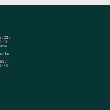
t 227.
6:00
árva
olt.hu
-8374
1588