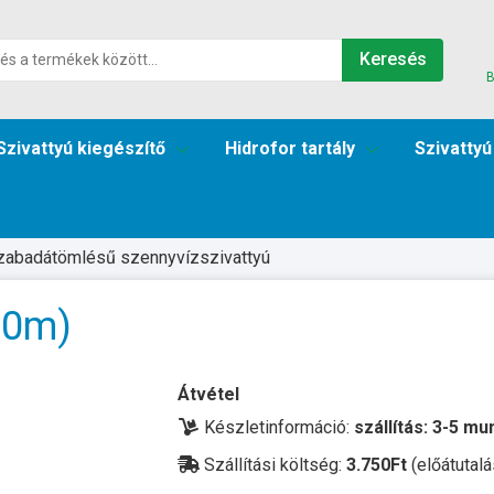
Keresés
B
Szivattyú kiegészítő
Hidrofor tartály
Szivattyú
zabadátömlésű szennyvízszivattyú
10m)
Átvétel
Készletinformáció:
szállítás: 3-5 m
Szállítási költség:
3.750Ft
(előátutalá