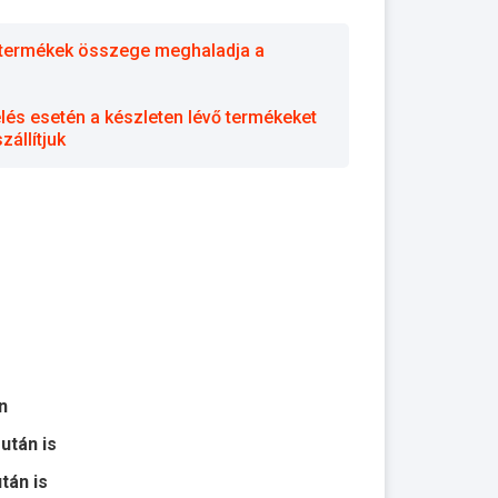
 a termékek összege meghaladja a
elés esetén a készleten lévő termékeket
állítjuk
n
 után is
után is