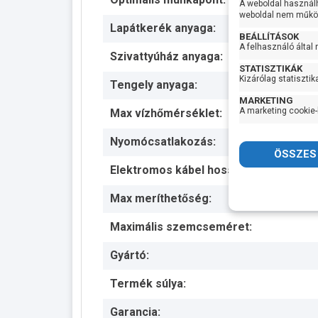
A weboldal használ
weboldal nem működ
Lapátkerék anyaga:
BEÁLLÍTÁSOK
A felhasználó által
Szivattyúház anyaga:
STATISZTIKÁK
Kizárólag statisztik
Tengely anyaga:
MARKETING
A marketing cookie-
Max vízhőmérséklet:
Nyomócsatlakozás:
Elektromos kábel hossza:
Max meríthetőség:
Maximális szemcseméret:
Gyártó:
Termék súlya:
Garancia: