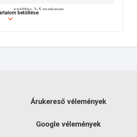
szállítás: 3-5 munkanap
tartalom betöltése
Árukereső vélemények
Google vélemények