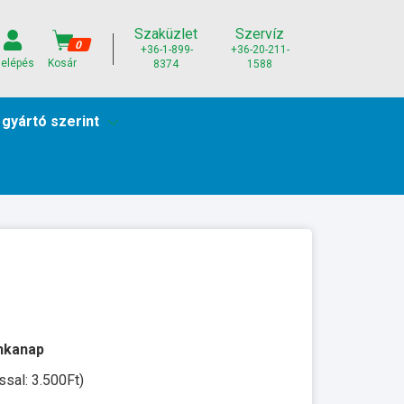
Szaküzlet
Szervíz
0
+36-1-899-
+36-20-211-
elépés
Kosár
8374
1588
 gyártó szerint
unkanap
ssal: 3.500Ft)