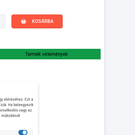
KOSÁRBA
Termék vélemények:
y eléréséhez. Ezt a
zük. Ha beleegyezik
 viselkedés vagy az
al működését