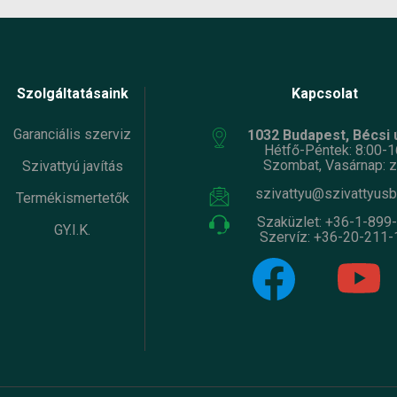
Szolgáltatásaink
Kapcsolat
Garanciális szerviz
1032 Budapest, Bécsi ú
Hétfő-Péntek: 8:00-1
Szombat, Vasárnap: z
Szivattyú javítás
szivattyu@szivattyusb
Termékismertetők
Szaküzlet:
+36-1-899
GY.I.K.
Szervíz:
+36-20-211-