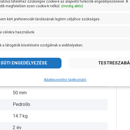
hatóvá tételéhez szükséges cookie-k az alapvető funkciók engedélyezésével. A
ik megfelelően ezen cookie-k nélkül.
(mindig aktív)
AISI 304 rozsdamentes acél
 nem kért preferenciák tárolásának legitim céljához szükséges.
AISI 304 rozsdamentes acél és öntvény
ai célokra használunk.
AISI 431 rozsdamentes acél
k a látogatók követésére szolgálnak a webhelyeken.
+ 40 fok
2 coll
10 méter
Adatkezeslési tájékoztató
5 méter
50 mm
Pedrollo
14.7 kg
2 év