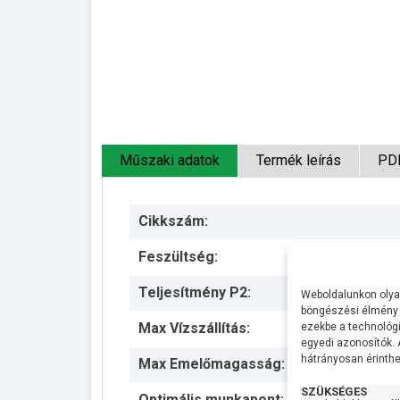
Műszaki adatok
Termék leírás
PD
Cikkszám:
Feszültség:
Teljesítmény P2:
Weboldalunkon olyan
böngészési élmény 
Max Vízszállítás:
ezekbe a technológi
egyedi azonosítók.
hátrányosan érinthet
Max Emelőmagasság:
SZÜKSÉGES
Optimális munkapont: