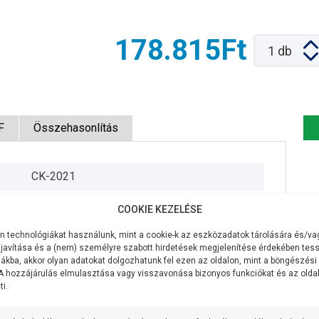
178.815Ft
1
db
F
Összehasonlítás
CK-2021
400V/50Hz
COOKIE KEZELÉSE
750W
 technológiákat használunk, mint a cookie-k az eszközadatok tárolására és/vag
javítása és a (nem) személyre szabott hirdetések megjelenítése érdekében tess
550 liter/perc
ákba, akkor olyan adatokat dolgozhatunk fel ezen az oldalon, mint a böngészési
 A hozzájárulás elmulasztása vagy visszavonása bizonyos funkciókat és az old
i.
9 méter
5 méteren 400 liter/perc