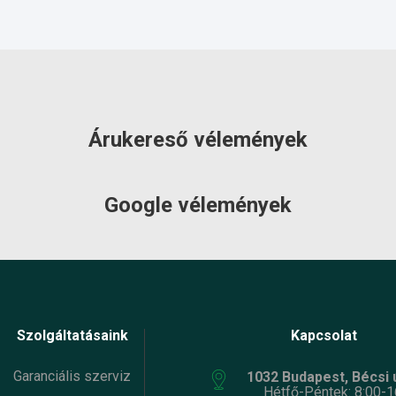
Árukereső vélemények
Google vélemények
Szolgáltatásaink
Kapcsolat
Garanciális szerviz
1032 Budapest, Bécsi ú
Hétfő-Péntek: 8:00-1