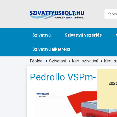
Szivattyú
Szivattyú vezérlés
Szivattyú alkatrész
Főoldal
Szivattyú
Kerti szivattyú
Kerti s
Pedrollo VSPm-Plurij
202