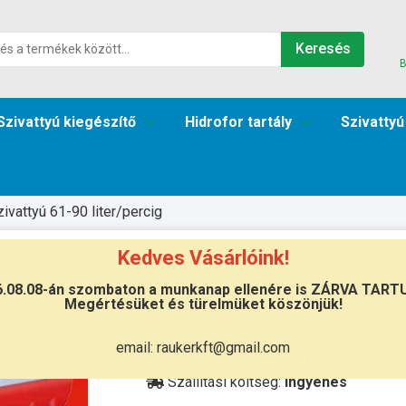
Keresés
B
Szivattyú kiegészítő
Hidrofor tartály
Szivattyú
zivattyú 61-90 liter/percig
Kedves Vásárlóink!
et 75/90
6.08.08-án szombaton a munkanap ellenére is ZÁRVA TART
Megértésüket és türelmüket köszönjük!
Átvétel
email: raukerkft@gmail.com
Készletinformáció:
ÉRDEKLŐDJÖN!
Szállítási költség:
ingyenes