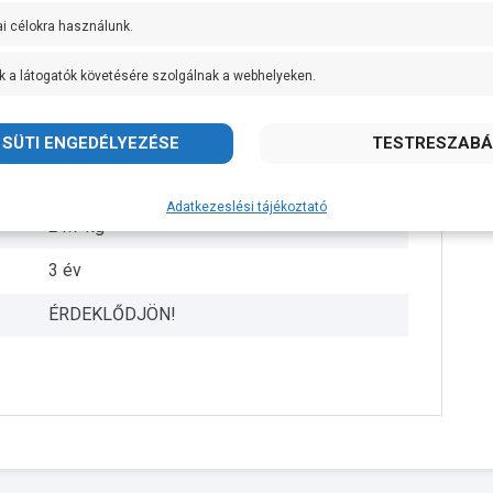
AISI 304 rozsdamentes acél
ai célokra használunk.
AISI 431 rozsdamentes acél
k a látogatók követésére szolgálnak a webhelyeken.
IPX4
+ 40 fok
Pedrollo
Adatkezeslési tájékoztató
21.7 kg
3 év
ÉRDEKLŐDJÖN!