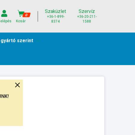
Szaküzlet
Szervíz
0
+36-1-899-
+36-20-211-
elépés
Kosár
8374
1588
 gyártó szerint
UNK!