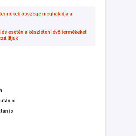
 a termékek összege meghaladja a
elés esetén a készleten lévő termékeket
állítjuk
n
 után is
után is