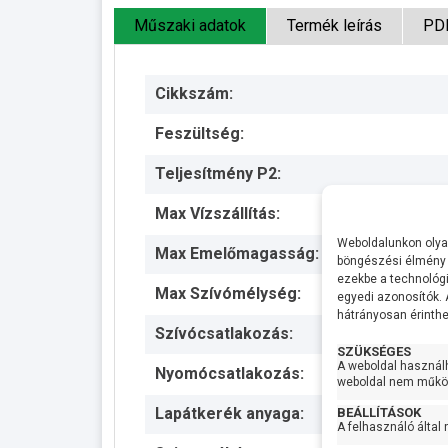
Műszaki adatok
Termék leírás
PD
Cikkszám:
Feszültség:
Teljesítmény P2:
Max Vízszállítás:
Weboldalunkon olyan
Max Emelőmagasság:
böngészési élmény 
ezekbe a technológi
Max Szívómélység:
egyedi azonosítók.
hátrányosan érinthet
Szívócsatlakozás:
SZÜKSÉGES
A weboldal használ
Nyomócsatlakozás:
weboldal nem működ
Lapátkerék anyaga:
BEÁLLÍTÁSOK
A felhasználó által