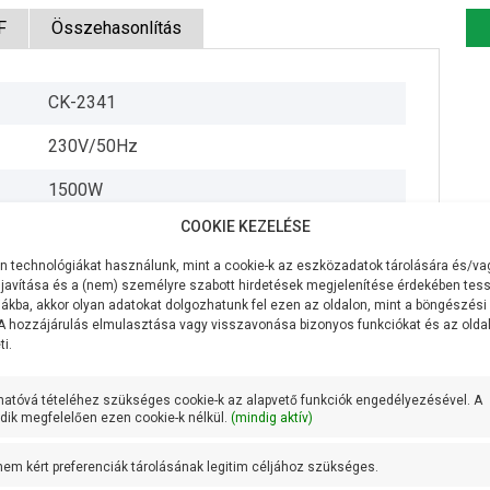
F
Összehasonlítás
CK-2341
230V/50Hz
1500W
COOKIE KEZELÉSE
90 liter/perc
 technológiákat használunk, mint a cookie-k az eszközadatok tárolására és/vag
75 méter
javítása és a (nem) személyre szabott hirdetések megjelenítése érdekében tess
ákba, akkor olyan adatokat dolgozhatunk fel ezen az oldalon, mint a böngészési
9 méter
 A hozzájárulás elmulasztása vagy visszavonása bizonyos funkciókat és az old
i.
5/4 coll
hatóvá tételéhez szükséges cookie-k az alapvető funkciók engedélyezésével. A
1 coll
ik megfelelően ezen cookie-k nélkül.
(mindig aktív)
AISI 304 rozsdamentes acél
 nem kért preferenciák tárolásának legitim céljához szükséges.