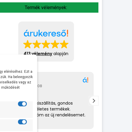
Termék vélemények:
413 vélemény
alapján
y eléréséhez. Ezt a
zük. Ha beleegyezik
Gábor
A bol
 viselkedés vagy az
2026-07-08
2026-
al működését
Rendkívül gyors kiszállítás, gondos
Az eladó nagy
csomagolás,tökéletes termékek.
amit csinál. 
Hamarosan küldöm az új rendelésemet.
helyén volt. 
ajánlom.