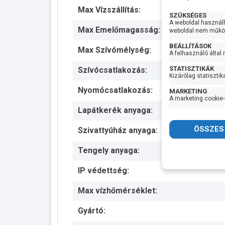
Max Vízszállítás:
SZÜKSÉGES
A weboldal használ
Max Emelőmagasság:
weboldal nem működ
BEÁLLÍTÁSOK
Max Szívómélység:
A felhasználó által
STATISZTIKÁK
Szívócsatlakozás:
Kizárólag statisztik
Nyomócsatlakozás:
MARKETING
A marketing cookie-
Lapátkerék anyaga:
Szivattyúház anyaga:
Tengely anyaga:
IP védettség:
Max vízhőmérséklet:
Gyártó: