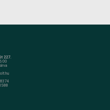
t 227.
6:00
árva
olt.hu
-8374
1588