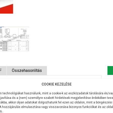
F
Összehasonlítás
COOKIE KEZELÉSE
CK-2355
 technológiákat használunk, mint a cookie-k az eszközadatok tárolására és/vag
230V/50Hz
javítása és a (nem) személyre szabott hirdetések megjelenítése érdekében tess
ákba, akkor olyan adatokat dolgozhatunk fel ezen az oldalon, mint a böngészési
 A hozzájárulás elmulasztása vagy visszavonása bizonyos funkciókat és az old
1500W
i.