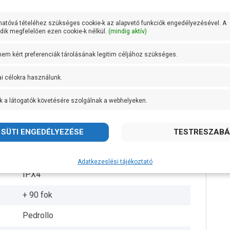
130 liter/perc
hatóvá tételéhez szükséges cookie-k az alapvető funkciók engedélyezésével. A
67 méter
ik megfelelően ezen cookie-k nélkül.
(mindig aktív)
7 méter
 nem kért preferenciák tárolásának legitim céljához szükséges.
DN 32
ai célokra használunk.
DN 32
k a látogatók követésére szolgálnak a webhelyeken.
AISI 304 rozsdamentes acél
Öntvény
AISI 431 rozsdamentes acél
Adatkezeslési tájékoztató
IPX4
+ 90 fok
Pedrollo