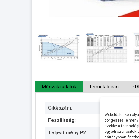
Műszaki adatok
Termék leírás
PD
Cikkszám:
Weboldalunkon olyan
Feszültség:
böngészési élmény 
ezekbe a technológi
egyedi azonosítók.
Teljesítmény P2:
hátrányosan érinthet