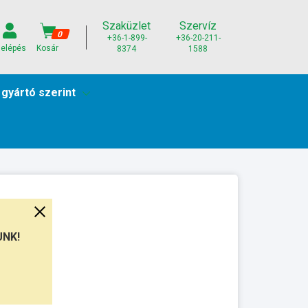
Szaküzlet
Szervíz
0
+36-1-899-
+36-20-211-
elépés
Kosár
8374
1588
 gyártó szerint
UNK!