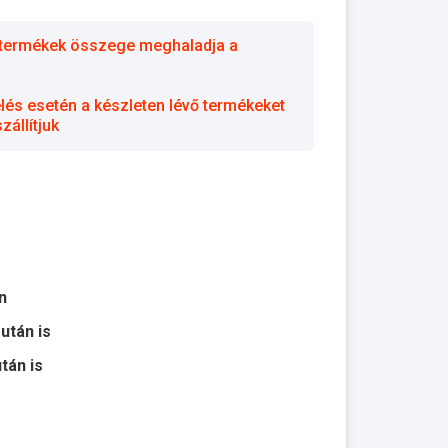
 a termékek összege meghaladja a
elés esetén a készleten lévő termékeket
állítjuk
n
 után is
után is