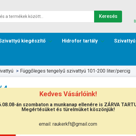
Keresés
B
Szivattyú kiegészítő
Hidrofor tartály
Szivattyú
vattyú
Függőleges tengelyű szivattyú 101-200 liter/percig
/4
Kedves Vásárlóink!
6.08.08-án szombaton a munkanap ellenére is ZÁRVA TART
Átvétel
Megértésüket és türelmüket köszönjük!
Készletinformáció:
ÉRDEKLŐDJÖN!
email: raukerkft@gmail.com
Szállítási költség:
ingyenes