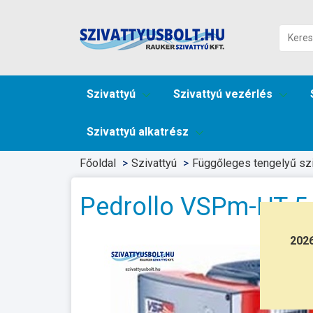
Szivattyú
Szivattyú vezérlés
Szivattyú alkatrész
Főoldal
Szivattyú
Függőleges tengelyű szi
Pedrollo VSPm-HT 5
202