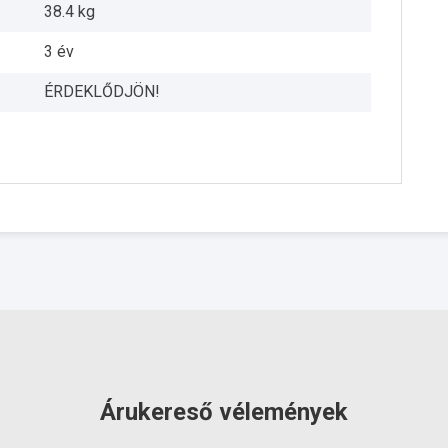
38.4 kg
3 év
ÉRDEKLŐDJÖN!
Árukereső vélemények