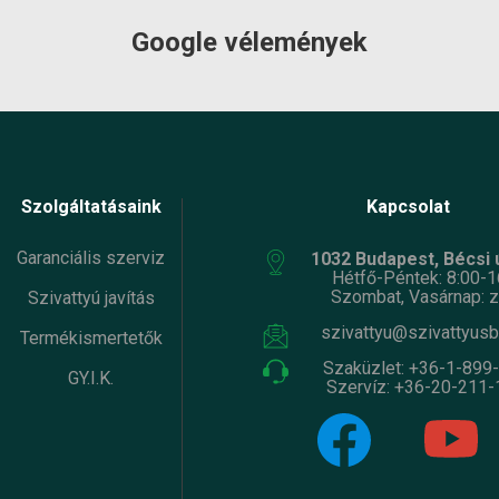
Google vélemények
Szolgáltatásaink
Kapcsolat
Garanciális szerviz
1032 Budapest, Bécsi ú
Hétfő-Péntek: 8:00-1
Szombat, Vasárnap: z
Szivattyú javítás
szivattyu@szivattyusb
Termékismertetők
Szaküzlet:
+36-1-899
GY.I.K.
Szervíz:
+36-20-211-