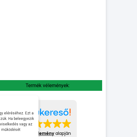
Termék vélemények:
y eléréséhez. Ezt a
zük. Ha beleegyezik
 viselkedés vagy az
al működését
413 vélemény
alapján