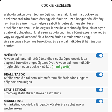
COOKIE KEZELÉSE
0
Weboldalunkon olyan technológiákat használunk, mint a cookie-k az
Kategóriák
Főoldal
Szivattyú
Függőleges tengelyű szivattyú
eszközadatok tárolására és/vagy eléréséhez. Ezt a böngészési élmény
Függőleges tengelyű szivattyú 101-200 liter/percig
javítása és a (nem) személyre szabott hirdetések megjelenítése
Általános információk
érdekében tesszük. Ha beleegyezik ezekbe a technológiákba, akkor olyan
Pedrollo VSP-HT 5/6-PRO
adatokat dolgozhatunk fel ezen az oldalon, mint a böngészési viselkedés
vagy az egyedi azonosítók. A hozzájárulás elmulasztása vagy
Szolgáltatásaink
visszavonása bizonyos funkciókat és az oldal működését hátrányosan
érintheti.
Kapcsolat
SZÜKSÉGES
A weboldal használhatóvá tételéhez szükséges cookie-k az
alapvető funkciók engedélyezésével. A weboldal nem működik
megfelelően ezen cookie-k nélkül.
(mindig aktív)
BEÁLLÍTÁSOK
A felhasználó által nem kért preferenciák tárolásának legitim
céljához szükséges.
STATISZTIKÁK
Kizárólag statisztikai célokra használunk.
MARKETING
A marketing cookie-k a látogatók követésére szolgálnak a
webhelyeken.