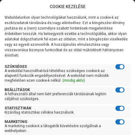
COOKIE KEZELÉSE
0
Weboldalunkon olyan technológiákat használunk, mint a cookie-k az
Kategóriák
Főoldal
Szivattyú
Függőleges tengelyű szivattyú
eszközadatok tárolására és/vagy eléréséhez. Ezt a böngészési élmény
Függőleges tengelyű szivattyú 101-200 liter/percig
javítása és a (nem) személyre szabott hirdetések megjelenítése
Általános információk
érdekében tesszük. Ha beleegyezik ezekbe a technológiákba, akkor olyan
Pedrollo VSP-HT 5/4
adatokat dolgozhatunk fel ezen az oldalon, mint a böngészési viselkedés
vagy az egyedi azonosítók. A hozzájárulás elmulasztása vagy
Szolgáltatásaink
visszavonása bizonyos funkciókat és az oldal működését hátrányosan
érintheti.
Kapcsolat
SZÜKSÉGES
A weboldal használhatóvá tételéhez szükséges cookie-k az
alapvető funkciók engedélyezésével. A weboldal nem működik
megfelelően ezen cookie-k nélkül.
(mindig aktív)
BEÁLLÍTÁSOK
A felhasználó által nem kért preferenciák tárolásának legitim
céljához szükséges.
STATISZTIKÁK
Kizárólag statisztikai célokra használunk.
MARKETING
A marketing cookie-k a látogatók követésére szolgálnak a
webhelyeken.