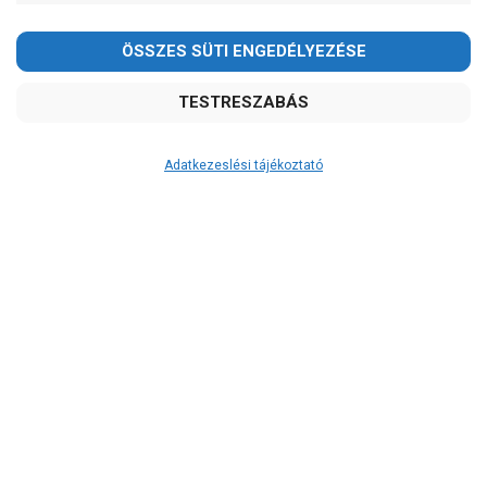
Adatkezeslési tájékoztató
Átvétel
Készletinformáció:
ÉRDEKLŐDJÖN!
Szállítási költség:
ingyenes
A szállítás díjmentes, ha a termékek
összege meghaladja a 200.000Ft-ot.