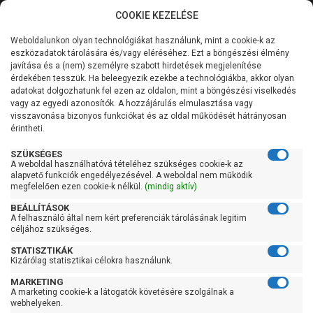
COOKIE KEZELÉSE
0
Weboldalunkon olyan technológiákat használunk, mint a cookie-k az
Kategóriák
Főoldal
Szivattyú
Centrifugál szivattyú
eszközadatok tárolására és/vagy eléréséhez. Ezt a böngészési élmény
Centrifugál szivattyú 100 liter/percig
javítása és a (nem) személyre szabott hirdetések megjelenítése
Általános információk
érdekében tesszük. Ha beleegyezik ezekbe a technológiákba, akkor olyan
Pedrollo VSP-FCR 100/90
adatokat dolgozhatunk fel ezen az oldalon, mint a böngészési viselkedés
vagy az egyedi azonosítók. A hozzájárulás elmulasztása vagy
Szolgáltatásaink
visszavonása bizonyos funkciókat és az oldal működését hátrányosan
érintheti.
Kapcsolat
SZÜKSÉGES
A weboldal használhatóvá tételéhez szükséges cookie-k az
alapvető funkciók engedélyezésével. A weboldal nem működik
megfelelően ezen cookie-k nélkül.
(mindig aktív)
BEÁLLÍTÁSOK
A felhasználó által nem kért preferenciák tárolásának legitim
céljához szükséges.
STATISZTIKÁK
Kizárólag statisztikai célokra használunk.
MARKETING
A marketing cookie-k a látogatók követésére szolgálnak a
webhelyeken.